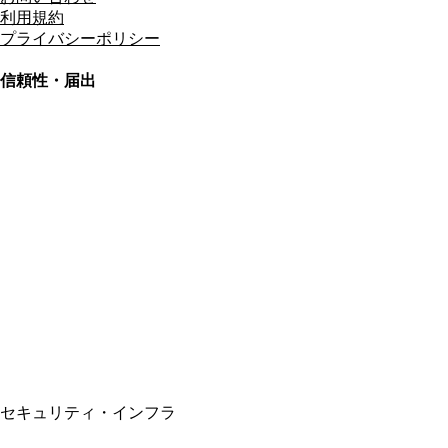
利用規約
プライバシーポリシー
信頼性・届出
総合旅行業務取扱管理者
資格保有
適格請求書発行事業者
T3011301023586
SSL/TLS暗号化通信
セキュリティ・インフラ