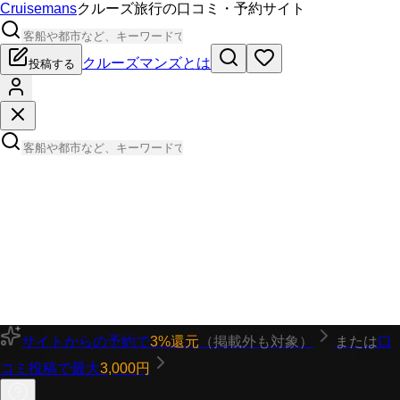
Cruisemans
クルーズ旅行の口コミ・予約サイト
クルーズマンズとは
投稿する
サイトからの予約で
3%還元
（掲載外も対象）
または
口
コミ投稿で最大
3,000円