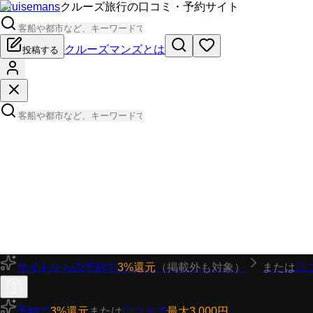
Cruisemans
クルーズ旅行の口コミ・予約サイト
クルーズマンズとは
投稿する
サイトからの予約で
3%還元
（掲載外も対象）
または
口
予約で
3%還元
または
口コミで
最大3,000円