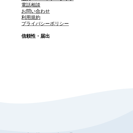
電話相談
お問い合わせ
利用規約
プライバシーポリシー
信頼性・届出
総合旅行業務取扱管理者
資格保有
適格請求書発行事業者
T3011301023586
SSL/TLS暗号化通信