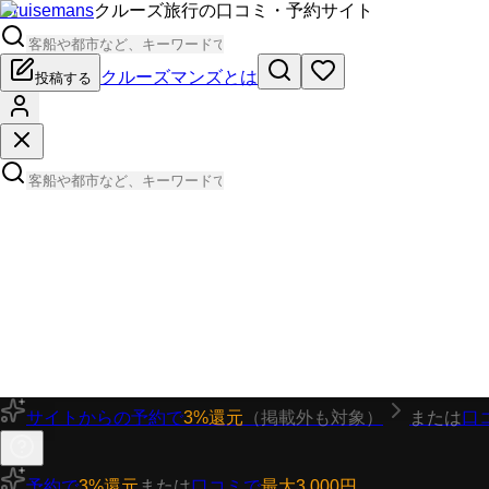
Cruisemans
クルーズ旅行の口コミ・予約サイト
クルーズマンズとは
投稿する
サイトからの予約で
3%還元
（掲載外も対象）
または
口
予約で
3%還元
または
口コミで
最大3,000円