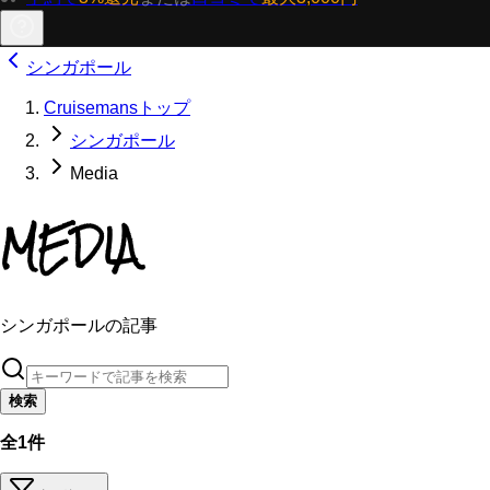
シンガポール
Cruisemansトップ
シンガポール
Media
MEDIA
シンガポールの記事
検索
全1件