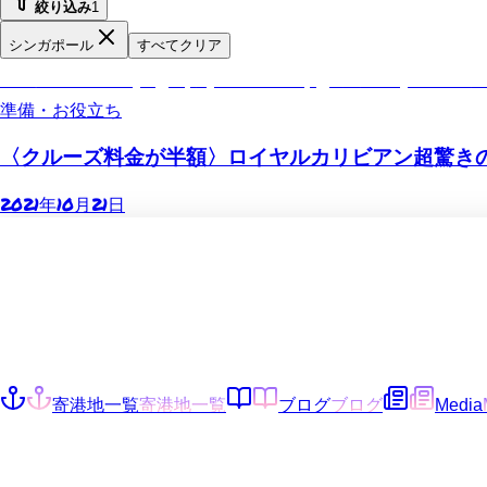
絞り込み
1
シンガポール
すべてクリア
royalcaribbean-spectrum-singapore-camp
準備・お役立ち
〈クルーズ料金が半額〉ロイヤルカリビアン超驚き
2021年10月21日
寄港地一覧
寄港地一覧
ブログ
ブログ
Media