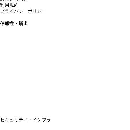
利用規約
プライバシーポリシー
信頼性・届出
総合旅行業務取扱管理者
資格保有
適格請求書発行事業者
T3011301023586
SSL/TLS暗号化通信
セキュリティ・インフラ