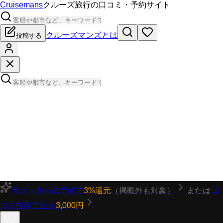
Cruisemans
クルーズ旅行の口コミ・予約サイト
クルーズマンズとは
投稿する
サイトからの予約で
3%還元
（掲載外も対象）
または
口
コミ投稿で最大
3,000円