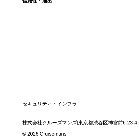
信頼性・届出
総合旅行業務取扱管理者
資格保有
適格請求書発行事業者
T3011301023586
SSL/TLS暗号化通信
セキュリティ・インフラ
株式会社クルーズマンズ
|
東京都渋谷区神宮前6-23-4
©
2026
Cruisemans.