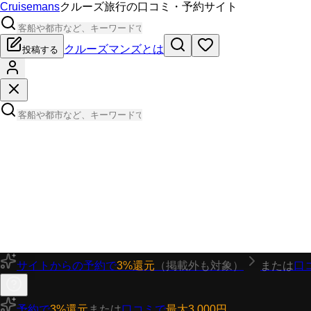
Cruisemans
クルーズ旅行の口コミ・予約サイト
クルーズマンズとは
投稿する
サイトからの予約で
3%還元
（掲載外も対象）
または
口
予約で
3%還元
または
口コミで
最大3,000円