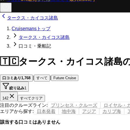
タークス・カイコス諸島
Cruisemansトップ
タークス・カイコス諸島
口コミ・乗船記
🇹🇨
タークス・カイコス諸島
|
|
口コミあり
1,768
すべて
Future Cruise
絞り込み
1
142
すべてクリア
注目のクルーズライン
:
プリンセス・クルーズ
ロイヤル・
エリアから探す
:
日本発着
地中海
アジア
カリブ海
該当する口コミはありません