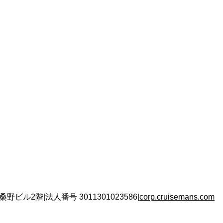
 桑野ビル2階
|
法人番号
3011301023586
|
corp.cruisemans.com