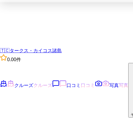
🇹🇨
タークス・カイコス諸島
0.0
0
件
クルーズ
クルーズ
口コミ
口コミ
写真
写真