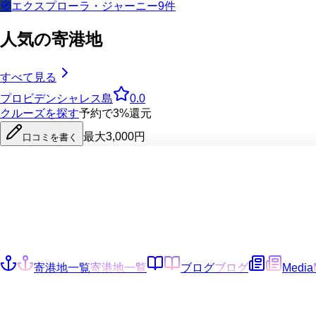
🧭
エクスプローラ・ジャーニー
9
件
人気の寄港地
すべて見る
プロビデンシャレス島
0.0
クルーズを探す
予約で3%還元
最大3,000円
口コミを書く
寄港地一覧
寄港地一覧
ブログ
ブログ
Media