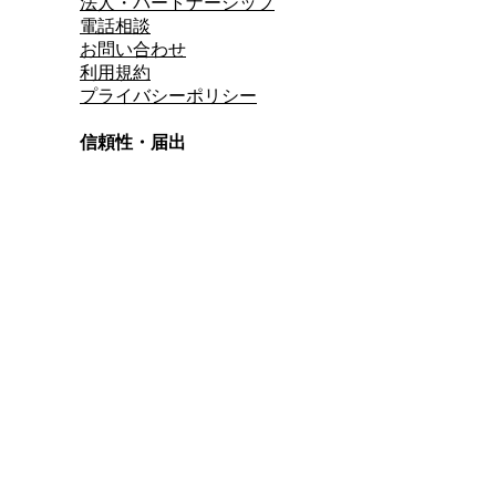
法人・パートナーシップ
電話相談
お問い合わせ
利用規約
プライバシーポリシー
信頼性・届出
総合旅行業務取扱管理者
資格保有
適格請求書発行事業者
T3011301023586
SSL/TLS暗号化通信