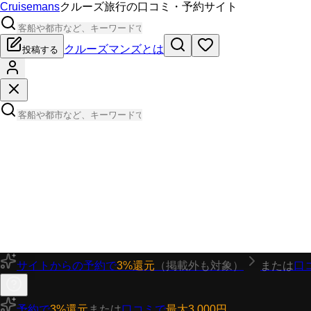
Cruisemans
クルーズ旅行の口コミ・予約サイト
クルーズマンズとは
投稿する
サイトからの予約で
3%還元
（掲載外も対象）
または
口
予約で
3%還元
または
口コミで
最大3,000円