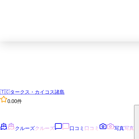
🇹🇨
タークス・カイコス諸島
0.0
0
件
クルーズ
クルーズ
口コミ
口コミ
写真
写真