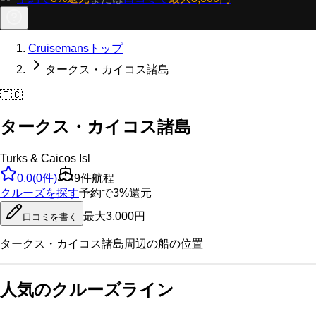
Cruisemansトップ
タークス・カイコス諸島
🇹🇨
タークス・カイコス諸島
Turks & Caicos Isl
0.0
(
0
件)
9
件航程
クルーズを探す
予約で3%還元
最大3,000円
口コミを書く
タークス・カイコス諸島
周辺の船の位置
人気のクルーズライン