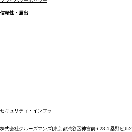
プライバシーポリシー
信頼性・届出
総合旅行業務取扱管理者
資格保有
適格請求書発行事業者
T3011301023586
SSL/TLS暗号化通信
セキュリティ・インフラ
株式会社クルーズマンズ
|
東京都渋谷区神宮前6-23-4 桑野ビル2