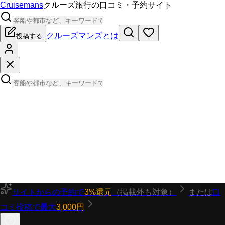
Cruisemans
クルーズ旅行の口コミ・予約サイト
クルーズマンズとは
投稿する
サイトからの予約で
3%還元
（掲載外も対象）
または
口
コミ投稿で最大
3,000円