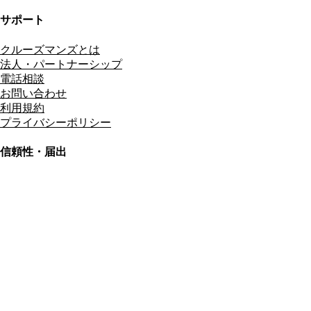
サポート
クルーズマンズとは
法人・パートナーシップ
電話相談
お問い合わせ
利用規約
プライバシーポリシー
信頼性・届出
総合旅行業務取扱管理者
資格保有
適格請求書発行事業者
T3011301023586