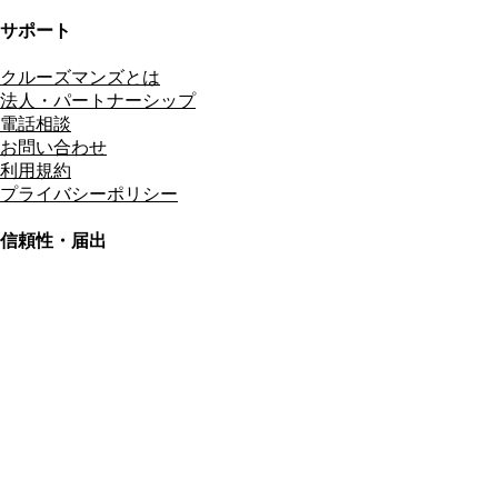
サポート
クルーズマンズとは
法人・パートナーシップ
電話相談
お問い合わせ
利用規約
プライバシーポリシー
信頼性・届出
総合旅行業務取扱管理者
資格保有
適格請求書発行事業者
T3011301023586