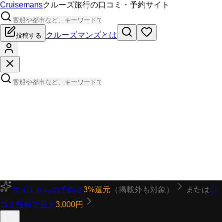
Cruisemans
クルーズ旅行の口コミ・予約サイト
クルーズマンズとは
投稿する
サイトからの予約で
3%還元
（掲載外も対象）
または
口
コミ投稿で最大
3,000円