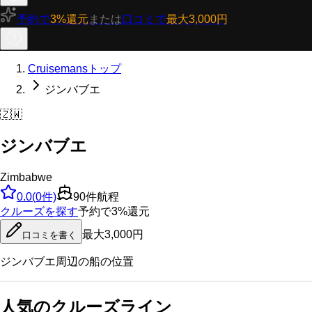
予約で
3%還元
または
口コミで
最大3,000円
Cruisemansトップ
ジンバブエ
🇿🇼
ジンバブエ
Zimbabwe
0.0
(
0
件)
90
件航程
クルーズを探す
予約で3%還元
最大3,000円
口コミを書く
ジンバブエ
周辺の船の位置
人気のクルーズライン