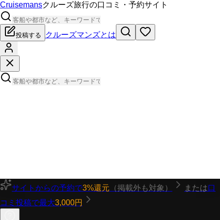
Cruisemans
クルーズ旅行の口コミ・予約サイト
クルーズマンズとは
投稿する
サイトからの予約で
3%還元
（掲載外も対象）
または
口
コミ投稿で最大
3,000円