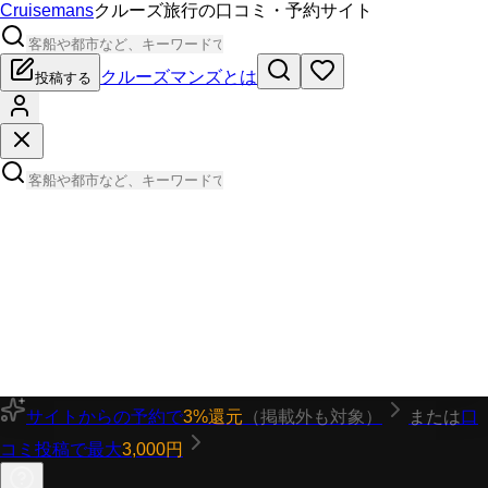
Cruisemans
クルーズ旅行の口コミ・予約サイト
クルーズマンズとは
投稿する
サイトからの予約で
3%還元
（掲載外も対象）
または
口
コミ投稿で最大
3,000円