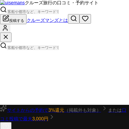
Cruisemans
クルーズ旅行の口コミ・予約サイト
クルーズマンズとは
投稿する
サイトからの予約で
3%還元
（掲載外も対象）
または
口
コミ投稿で最大
3,000円