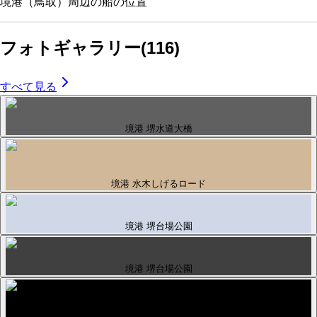
境港（鳥取）
周辺の船の位置
フォトギャラリー
(
116
)
すべて見る
境港 堺水道大橋
境港 水木しげるロード
境港 堺台場公園
境港 堺台場公園
境港 堺台場公園横お食事処「峰」