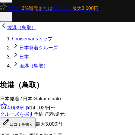
予約で
3%還元
または
口コミで
最大3,000円
境港（鳥取）
Cruisemansトップ
日本発着クルーズ
日本
境港（鳥取）
境港（鳥取）
日本発着 / 日本
·
Sakaiminato
4.0
(
39
件)
¥14,102/日〜
クルーズを探す
予約で3%還元
最大3,000円
口コミを書く