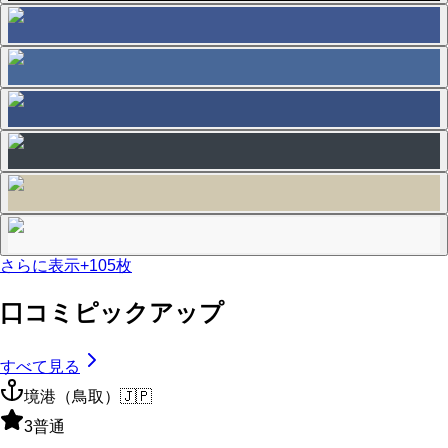
さらに表示
+
105
枚
口コミピックアップ
すべて見る
境港（鳥取）
🇯🇵
3
普通