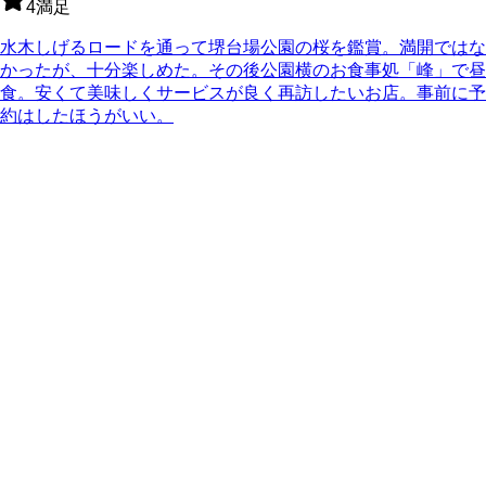
4
満足
水木しげるロードを通って堺台場公園の桜を鑑賞。満開ではな
かったが、十分楽しめた。その後公園横のお食事処「峰」で昼
食。安くて美味しくサービスが良く再訪したいお店。事前に予
約はしたほうがいい。