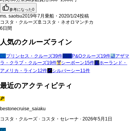
参考になった
0
ms. saotsu
2019年7月乗船・2020/1/24投稿
コスタ・クルーズ
🚢
コスタ・ネオロマンチカ
6
日間
人気のクルーズライン
🧜‍♀️
プリンセス・クルーズ
39
件
🇬🇧
P&Oクルーズ
19
件
🌙
アザマ
ラ・クラブ・クルーズ
19
件
🍸
シーボーン
15
件
🌷
ホーランド・
アメリカ・ライン
12
件
🪶
シルバーシー
11
件
最近のアクティビティ
🍕
bestonecruise_saiaku
コスタ・クルーズ · コスタ・セレーナ · 2026年5月1日
🧜‍♀️