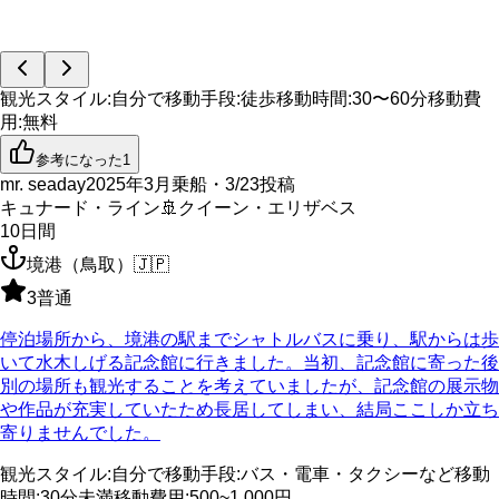
観光スタイル
:
自分で
移動手段
:
徒歩
移動時間
:
30〜60分
移動費
用
:
無料
参考になった
1
mr. seaday
2025年3月乗船・3/23投稿
キュナード・ライン
🚢
クイーン・エリザベス
10
日間
境港（鳥取）
🇯🇵
3
普通
停泊場所から、境港の駅までシャトルバスに乗り、駅からは歩
いて水木しげる記念館に行きました。当初、記念館に寄った後
別の場所も観光することを考えていましたが、記念館の展示物
や作品が充実していたため長居してしまい、結局ここしか立ち
寄りませんでした。
観光スタイル
:
自分で
移動手段
:
バス・電車・タクシーなど
移動
時間
:
30分未満
移動費用
:
500~1,000円