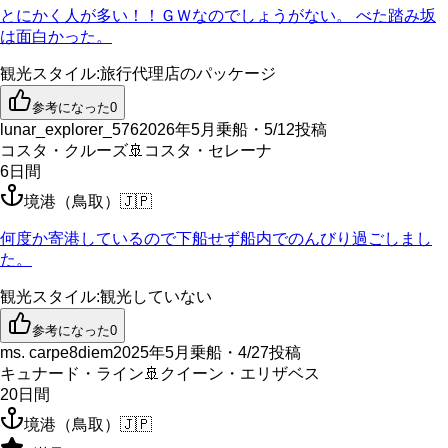
とにかく人が多い！！ＧＷなのでしょうがない。 べた踏み坂
は面白かった。
観光スタイル
:
旅行代理店のパッケージ
参考になった
0
lunar_explorer_576
2026年5月乗船・5/12投稿
コスタ・クルーズ
🚢
コスタ・セレーナ
6
日間
境港（鳥取）
🇯🇵
何度か寄港しているので下船せず船内でのんびり過ごしまし
た。
観光スタイル
:
観光していない
参考になった
0
ms. carpe8diem
2025年5月乗船・4/27投稿
キュナード・ライン
🚢
クイーン・エリザベス
20
日間
境港（鳥取）
🇯🇵