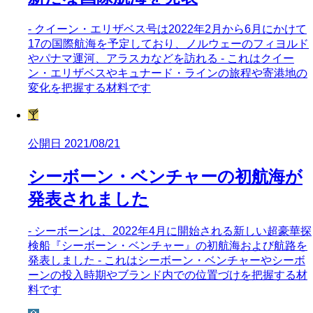
- クイーン・エリザベス号は2022年2月から6月にかけて
17の国際航海を予定しており、ノルウェーのフィヨルド
やパナマ運河、アラスカなどを訪れる - これはクイー
ン・エリザベスやキュナード・ラインの旅程や寄港地の
変化を把握する材料です
🍸
公開日 2021/08/21
シーボーン・ベンチャーの初航海が
発表されました
- シーボーンは、2022年4月に開始される新しい超豪華探
検船『シーボーン・ベンチャー』の初航海および航路を
発表しました - これはシーボーン・ベンチャーやシーボ
ーンの投入時期やブランド内での位置づけを把握する材
料です