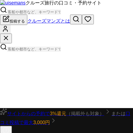
Cruisemans
クルーズ旅行の口コミ・予約サイト
クルーズマンズとは
投稿する
サイトからの予約で
3%還元
（掲載外も対象）
または
口
コミ投稿で最大
3,000円