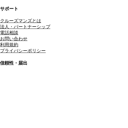
サポート
クルーズマンズとは
法人・パートナーシップ
電話相談
お問い合わせ
利用規約
プライバシーポリシー
信頼性・届出
総合旅行業務取扱管理者
資格保有
適格請求書発行事業者
T3011301023586