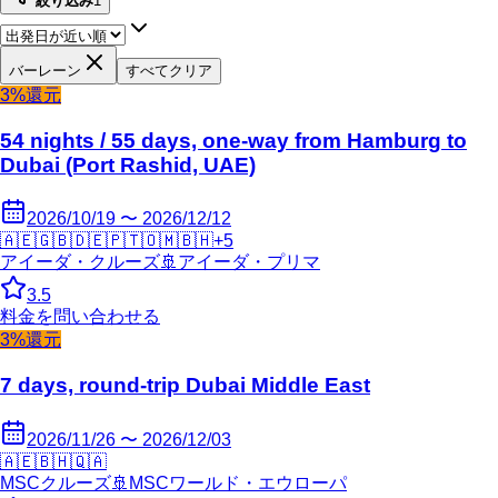
絞り込み
1
バーレーン
すべてクリア
3%還元
54 nights / 55 days, one-way from Hamburg to
Dubai (Port Rashid, UAE)
2026/10/19 〜 2026/12/12
🇦🇪
🇬🇧
🇩🇪
🇵🇹
🇴🇲
🇧🇭
+
5
アイーダ・クルーズ
🚢
アイーダ・プリマ
3.5
料金を問い合わせる
3%還元
7 days, round-trip Dubai Middle East
2026/11/26 〜 2026/12/03
🇦🇪
🇧🇭
🇶🇦
MSCクルーズ
🚢
MSCワールド・エウローパ