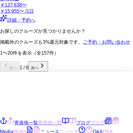
￥127,638〜
￥15,955〜 /1日
詳細・予約へ
お探しのクルーズが見つかりませんか？
掲載外のクルーズも3%還元対象です。
ご予約・お問い合わせ
1〜20件を表示（全157件）
1
/
8
前へ
次へ
寄港地一覧
寄港地一覧
ブログ
ブログ
Media
Media
ニュース
ニュース
Q&A
Q&A