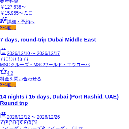
参考料金
￥127,638〜
￥15,955〜 /1日
詳細・予約へ
3%還元
7 days, round-trip Dubai Middle East
2026/12/10 〜 2026/12/17
🇦🇪
🇧🇭
🇶🇦
MSCクルーズ
🚢
MSCワールド・エウローパ
4.2
料金を問い合わせる
3%還元
14 nights / 15 days, Dubai (Port Rashid, UAE)
Round trip
2026/12/12 〜 2026/12/26
🇦🇪
🇴🇲
🇧🇭
🇶🇦
アイーダ・クルーズ
🚢
アイーダ・プリマ