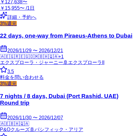
￥127,638〜
￥15,955〜 /1日
詳細・予約へ
3%還元
22 days, one-way from Piraeus-Athens to Dubai
2026/11/29 〜 2026/12/21
🇦🇪
🇬🇷
🇪🇬
🇴🇲
🇧🇭
🇶🇦
+
1
エクスプローラ・ジャーニー
🚢
エクスプローラII
3.5
料金を問い合わせる
3%還元
7 nights / 8 days, Dubai (Port Rashid, UAE)
Round trip
2026/11/30 〜 2026/12/07
🇦🇪
🇧🇭
🇶🇦
P&Oクルーズ
🚢
パシフィック・アリア