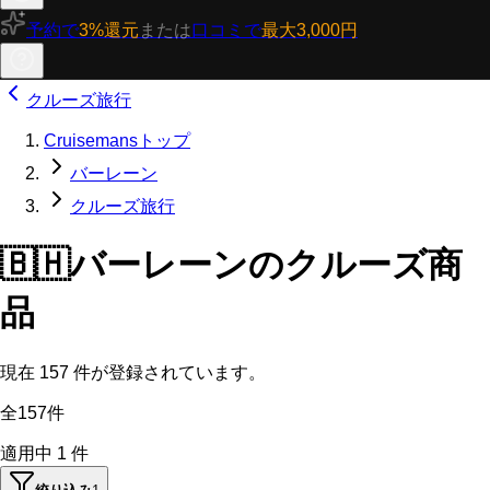
予約で
3%還元
または
口コミで
最大3,000円
クルーズ旅行
Cruisemansトップ
バーレーン
クルーズ旅行
🇧🇭
バーレーンのクルーズ商
品
現在
157
件が登録されています。
全157件
適用中
1
件