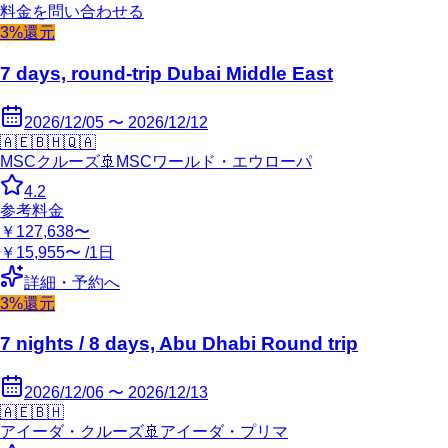
料金を問い合わせる
3%還元
7 days, round-trip Dubai Middle East
2026/12/05 〜 2026/12/12
🇦🇪
🇧🇭
🇶🇦
MSCクルーズ
🚢
MSCワールド・エウローパ
4.2
参考料金
￥127,638〜
￥15,955〜 /1日
詳細・予約へ
3%還元
7 nights / 8 days, Abu Dhabi Round trip
2026/12/06 〜 2026/12/13
🇦🇪
🇧🇭
アイーダ・クルーズ
🚢
アイーダ・プリマ