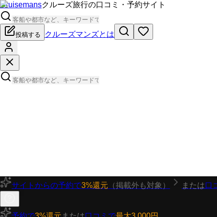
Cruisemans
クルーズ旅行の口コミ・予約サイト
クルーズマンズとは
投稿する
サイトからの予約で
3%還元
（掲載外も対象）
または
口
予約で
3%還元
または
口コミで
最大3,000円