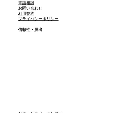
電話相談
お問い合わせ
利用規約
プライバシーポリシー
信頼性・届出
総合旅行業務取扱管理者
資格保有
適格請求書発行事業者
T3011301023586
SSL/TLS暗号化通信