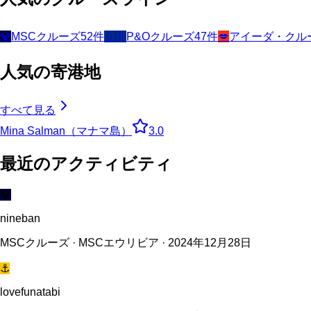
💎
MSCクルーズ
52
件
🇬🇧
P&Oクルーズ
47
件
💋
アイーダ・クル
人気の寄港地
すべて見る
Mina Salman（マナマ島）
3.0
最近のアクティビティ
💎
nineban
MSCクルーズ · MSCエウリビア · 2024年12月28日
⚓
lovefunatabi