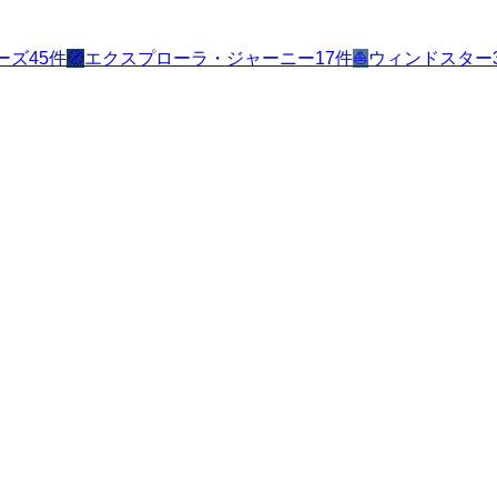
ーズ
45
件
🧭
エクスプローラ・ジャーニー
17
件
⛵
ウィンドスター