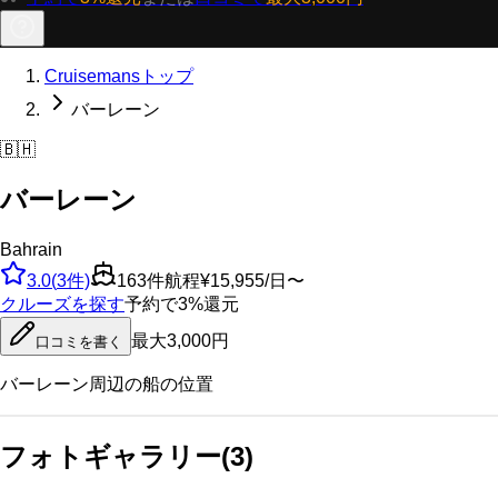
Cruisemansトップ
バーレーン
🇧🇭
バーレーン
Bahrain
3.0
(
3
件)
163
件航程
¥15,955/日〜
クルーズを探す
予約で3%還元
最大3,000円
口コミを書く
バーレーン
周辺の船の位置
フォトギャラリー
(
3
)