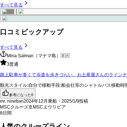
すべて見る
口コミピックアップ
すべて見る
Mina Salman（マナマ島）
🇧🇭
3
普通
路上駐車が多くて歩道を歩きづらい。お土産屋さんのラインナ
観光スタイル
:
自分で
移動手段
:
船会社等のシャトルバス
移動時
参考になった
0
mr. nineban
2024年12月乗船・2025/1/9投稿
MSCクルーズ
🚢
MSCエウリビア
8
日間
人気のクルーズライン