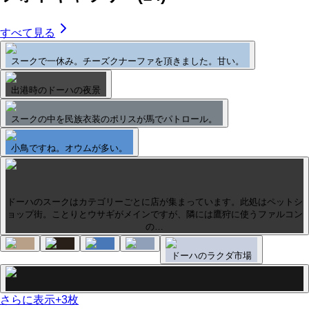
すべて見る
スークで一休み。チーズクナーファを頂きました。甘い。
出港時のドーハの夜景
スークの中を民族衣装のポリスが馬でパトロール。
小鳥ですね。オウムが多い。
ドーハのスークはカテゴリーごとに店が集まっています。此処はペットシ
ョップ街。ことりとウサギがメインですが、隣には鷹狩に使うファルコン
の…
ドーハのラクダ市場
さらに表示
+
3
枚