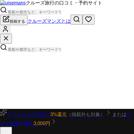
Cruisemans
クルーズ旅行の口コミ・予約サイト
クルーズマンズとは
投稿する
サイトからの予約で
3%還元
（掲載外も対象）
または
口
コミ投稿で最大
3,000円