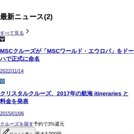
最新ニュース
(
2
)
すべて見る
💎
MSCクルーズが「MSCワールド・エウロパ」をドー
ハで正式に命名
2022/11/14
💠
クリスタルクルーズ、2017年の航海 itineraries と
料金を発表
2015/01/06
クルーズを探す
予約で3%還元
最大3,000円