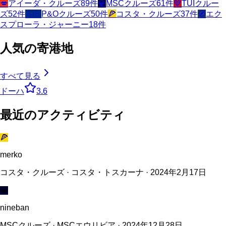
💋
アイーダ・クルーズ
89
件
💎
MSCクルーズ
61
件
💙
TUIクルー
ズ
52
件
🇬🇧
P&Oクルーズ
50
件
🍕
コスタ・クルーズ
37
件
🧭
エク
スプローラ・ジャーニー
18
件
人気の寄港地
すべて見る
ドーハ
3.6
最近のアクティビティ
🍕
merko
コスタ・クルーズ · コスタ・トスカーナ · 2024年2月17日
💎
nineban
MSCクルーズ · MSCエウリビア · 2024年12月28日