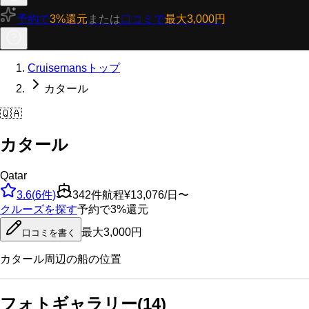
予約で
3%還元
または
口コミで
最大3,000円
Cruisemansトップ
カタール
🇶🇦
カタール
Qatar
3.6
(
6
件)
342
件航程
¥13,076/日〜
クルーズを探す
予約で3%還元
最大3,000円
口コミを書く
カタール
周辺の船の位置
フォトギャラリー
(
14
)