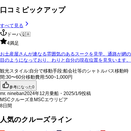
口コミピックアップ
すべて見る
ドーハ
🇶🇦
4
満足
お土産屋さんが連なる雰囲気のあるスークを見学。通路が網の
目のようになっており、わりと自分の現在位置を見失います。
観光スタイル
:
自分で
移動手段
:
船会社等のシャトルバス
移動時
間
:
30〜60分
移動費用
:
500~1,000円
参考になった
0
mr. nineban
2024年12月乗船・2025/1/9投稿
MSCクルーズ
🚢
MSCエウリビア
8
日間
人気のクルーズライン