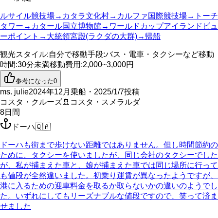
ルサイル競技場→カタラ文化村→カルファ国際競技場→トーチ
タワー→カタール国立博物館→ワールドカップアイランドビュ
ーポイント→大統領宮殿(ラクダの大群)→帰船
観光スタイル
:
自分で
移動手段
:
バス・電車・タクシーなど
移動
時間
:
30分未満
移動費用
:
2,000~3,000円
参考になった
0
ms. julie
2024年12月乗船・2025/1/7投稿
コスタ・クルーズ
🚢
コスタ・スメラルダ
8
日間
ドーハ
🇶🇦
ドーハも街まで歩けない距離ではありません。但し時間節約の
ために、タクシーを使いましたが、同じ会社のタクシーでした
が、私が捕まえた車と、娘が捕まえた車では同じ場所に行って
も値段が全然違いました。初乗り運賃が異なったようですが、
港に入るための迎車料金を取るか取らないかの違いのようでし
た。いずれにしてもリーズナブルな値段ですので、笑って済ま
せました