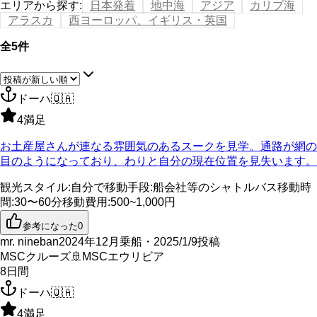
エリアから探す
:
日本発着
地中海
アジア
カリブ海
アラスカ
西ヨーロッパ、イギリス・英国
全5件
ドーハ
🇶🇦
4
満足
お土産屋さんが連なる雰囲気のあるスークを見学。通路が網の
目のようになっており、わりと自分の現在位置を見失います。
観光スタイル
:
自分で
移動手段
:
船会社等のシャトルバス
移動時
間
:
30〜60分
移動費用
:
500~1,000円
参考になった
0
mr. nineban
2024年12月乗船・2025/1/9投稿
MSCクルーズ
🚢
MSCエウリビア
8
日間
ドーハ
🇶🇦
4
満足