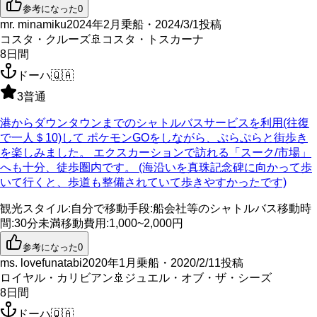
参考になった
0
mr. minamiku
2024年2月乗船・2024/3/1投稿
コスタ・クルーズ
🚢
コスタ・トスカーナ
8
日間
ドーハ
🇶🇦
3
普通
港からダウンタウンまでのシャトルバスサービスを利用(往復
で一人＄10)して ポケモンGOをしながら、ぷらぷらと街歩き
を楽しみました。 エクスカーションで訪れる「スーク/市場」
へも十分、徒歩圏内です。 (海沿いを真珠記念碑に向かって歩
いて行くと、歩道も整備されていて歩きやすかったです)
観光スタイル
:
自分で
移動手段
:
船会社等のシャトルバス
移動時
間
:
30分未満
移動費用
:
1,000~2,000円
参考になった
0
ms. lovefunatabi
2020年1月乗船・2020/2/11投稿
ロイヤル・カリビアン
🚢
ジュエル・オブ・ザ・シーズ
8
日間
ドーハ
🇶🇦