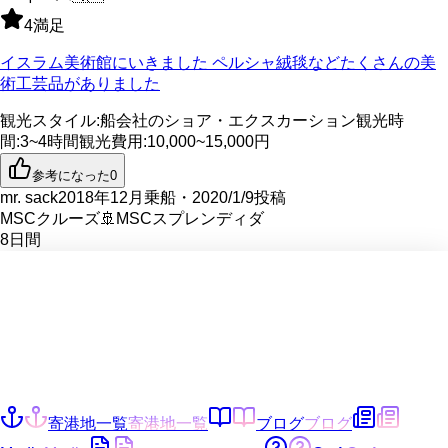
4
満足
イスラム美術館にいきました ペルシャ絨毯などたくさんの美
術工芸品がありました
観光スタイル
:
船会社のショア・エクスカーション
観光時
間
:
3~4時間
観光費用
:
10,000~15,000円
参考になった
0
mr. sack
2018年12月乗船・2020/1/9投稿
MSCクルーズ
🚢
MSCスプレンディダ
8
日間
寄港地一覧
寄港地一覧
ブログ
ブログ