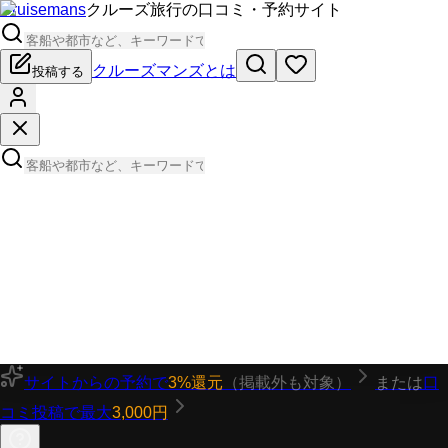
Cruisemans
クルーズ旅行の口コミ・予約サイト
クルーズマンズとは
投稿する
サイトからの予約で
3%還元
（掲載外も対象）
または
口
コミ投稿で最大
3,000円