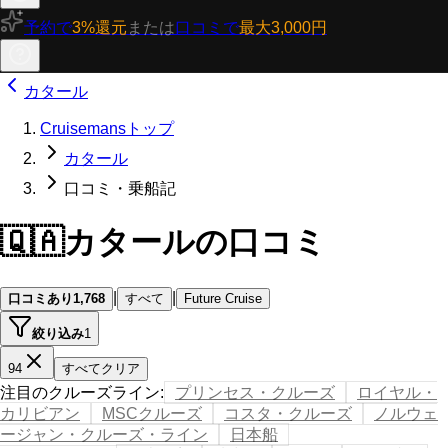
予約で
3%還元
または
口コミで
最大3,000円
カタール
Cruisemansトップ
カタール
口コミ・乗船記
🇶🇦
カタールの口コミ
|
|
口コミあり
1,768
すべて
Future Cruise
絞り込み
1
94
すべてクリア
注目のクルーズライン
:
プリンセス・クルーズ
ロイヤル・
カリビアン
MSCクルーズ
コスタ・クルーズ
ノルウェ
ージャン・クルーズ・ライン
日本船