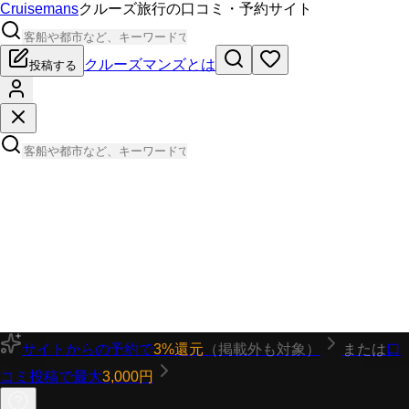
Cruisemans
クルーズ旅行の口コミ・予約サイト
クルーズマンズとは
投稿する
サイトからの予約で
3%還元
（掲載外も対象）
または
口
コミ投稿で最大
3,000円