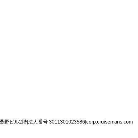
 桑野ビル2階
|
法人番号
3011301023586
|
corp.cruisemans.com