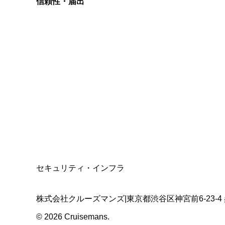
信頼性・届出
総合旅行業務取扱管理者
資格保有
適格請求書発行事業者
T3011301023586
SSL/TLS暗号化通信
セキュリティ・インフラ
株式会社クルーズマンズ
|
東京都渋谷区神宮前6-23-4
©
2026
Cruisemans.