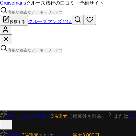
Cruisemans
クルーズ旅行の口コミ・予約サイト
クルーズマンズとは
投稿する
サイトからの予約で
3%還元
（掲載外も対象）
または
口
予約で
3%還元
または
口コミで
最大3,000円