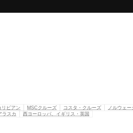
カリビアン
MSCクルーズ
コスタ・クルーズ
ノルウェー
アラスカ
西ヨーロッパ、イギリス・英国