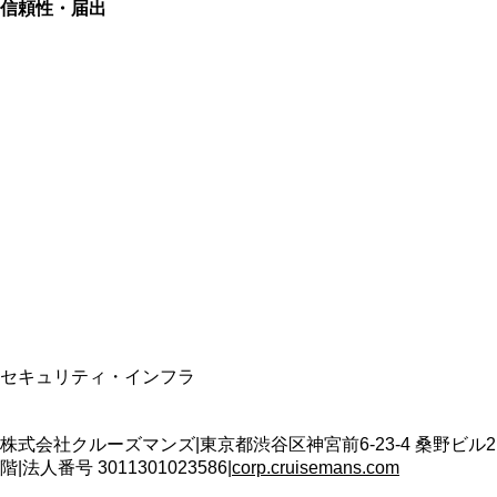
信頼性・届出
総合旅行業務取扱管理者
資格保有
適格請求書発行事業者
T3011301023586
SSL/TLS暗号化通信
セキュリティ・インフラ
株式会社クルーズマンズ
|
東京都渋谷区神宮前6-23-4 桑野ビル2
階
|
法人番号
3011301023586
|
corp.cruisemans.com