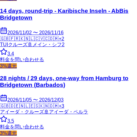
14 days, round-trip - Karibische Inseln - AbBis
Bridgetown
2026/11/02 〜 2026/11/16
🇬🇧
🇫🇷
🇰🇳
🇱🇨
🇻🇨
🇩🇲
+
2
TUIクルーズ
🚢
メイン・シフ2
3.4
料金を問い合わせる
3%還元
28 nights / 29 days, one-way from Hamburg to
Bridgetown (Barbados)
2026/11/05 〜 2026/12/03
🇬🇧
🇩🇪
🇳🇱
🇪🇸
🇰🇳
🇩🇲
+
3
アイーダ・クルーズ
🚢
アイーダ・ペルラ
3.5
料金を問い合わせる
3%還元