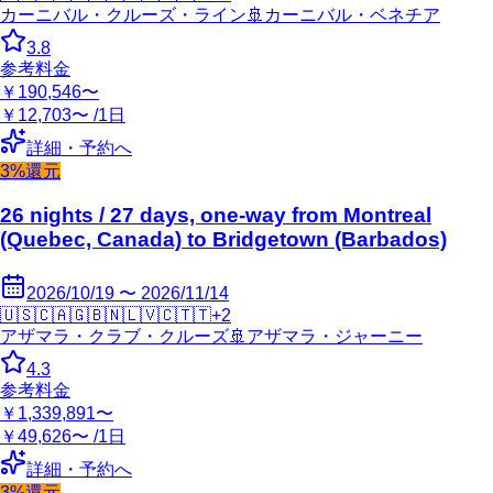
カーニバル・クルーズ・ライン
🚢
カーニバル・ベネチア
3.8
参考料金
￥190,546〜
￥12,703〜 /1日
詳細・予約へ
3%還元
26 nights / 27 days, one-way from Montreal
(Quebec, Canada) to Bridgetown (Barbados)
2026/10/19 〜 2026/11/14
🇺🇸
🇨🇦
🇬🇧
🇳🇱
🇻🇨
🇹🇹
+
2
アザマラ・クラブ・クルーズ
🚢
アザマラ・ジャーニー
4.3
参考料金
￥1,339,891〜
￥49,626〜 /1日
詳細・予約へ
3%還元