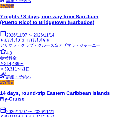
詳細・予約へ
3%還元
7 nights / 8 days, one-way from San Juan
(Puerto Rico) to Bridgetown (Barbados)
2026/11/07 〜 2026/11/14
🇬🇧
🇻🇨
🇺🇸
🇹🇹
🇬🇩
🇦🇬
アザマラ・クラブ・クルーズ
🚢
アザマラ・ジャーニー
4.3
参考料金
￥314,489〜
￥39,311〜 /1日
詳細・予約へ
3%還元
14 days, round-trip Eastern Caribbean Islands
Fly-Cruise
2026/11/07 〜 2026/11/21
🇬🇧
🇫🇷
🇳🇱
🇰🇳
🇱🇨
🇬🇩
+
1