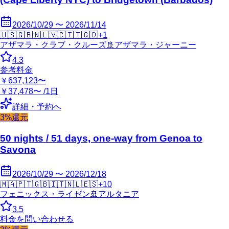
2026/10/29 〜 2026/11/14
🇺🇸
🇬🇧
🇳🇱
🇻🇨
🇹🇹
🇬🇩
+
1
アザマラ・クラブ・クルーズ
🚢
アザマラ・ジャーニー
4.3
参考料金
￥637,123〜
￥37,478〜 /1日
詳細・予約へ
3%還元
50 nights / 51 days, one-way from Genoa to
Savona
2026/10/29 〜 2026/12/18
🇲🇦
🇵🇹
🇬🇧
🇮🇹
🇳🇱
🇪🇸
+
10
フェニックス・ライゼン
🚢
アルタニア
3.5
料金を問い合わせる