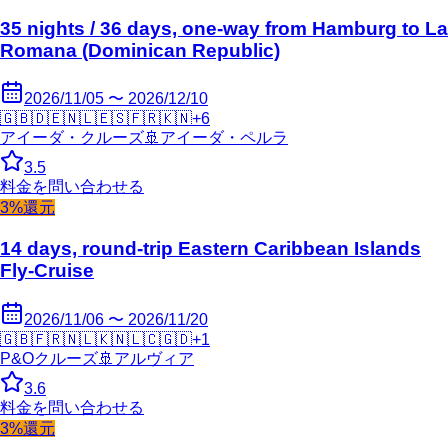
35 nights / 36 days, one-way from Hamburg to La
Romana (Dominican Republic)
2026/11/05 〜 2026/12/10
🇬🇧
🇩🇪
🇳🇱
🇪🇸
🇫🇷
🇰🇳
+
6
アイーダ・クルーズ
🚢
アイーダ・ペルラ
3.5
料金を問い合わせる
3%還元
14 days, round-trip Eastern Caribbean Islands
Fly-Cruise
2026/11/06 〜 2026/11/20
🇬🇧
🇫🇷
🇳🇱
🇰🇳
🇱🇨
🇬🇩
+
1
P&Oクルーズ
🚢
アルヴィア
3.6
料金を問い合わせる
3%還元