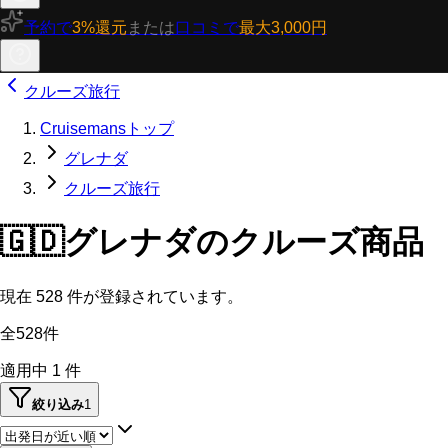
予約で
3%還元
または
口コミで
最大3,000円
クルーズ旅行
Cruisemansトップ
グレナダ
クルーズ旅行
🇬🇩
グレナダのクルーズ商品
現在
528
件が登録されています。
全528件
適用中
1
件
絞り込み
1