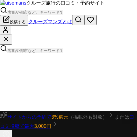
Cruisemans
クルーズ旅行の口コミ・予約サイト
クルーズマンズとは
投稿する
サイトからの予約で
3%還元
（掲載外も対象）
または
口
コミ投稿で最大
3,000円