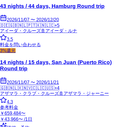
43 nights / 44 days, Hamburg Round trip
2026/11/07 〜 2026/12/20
🇩🇪
🇬🇧
🇳🇱
🇵🇹
🇰🇳
🇱🇨
+
5
アイーダ・クルーズ
🚢
アイーダ・ルナ
3.5
料金を問い合わせる
3%還元
14 nights / 15 days, San Juan (Puerto Rico)
Round trip
2026/11/07 〜 2026/11/21
🇬🇧
🇳🇱
🇰🇳
🇻🇨
🇱🇨
🇺🇸
+
4
アザマラ・クラブ・クルーズ
🚢
アザマラ・ジャーニー
4.3
参考料金
￥659,484〜
￥43,966〜 /1日