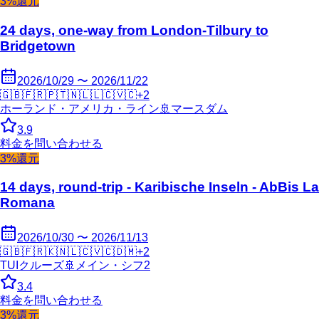
3%還元
24 days, one-way from London-Tilbury to
Bridgetown
2026/10/29 〜 2026/11/22
🇬🇧
🇫🇷
🇵🇹
🇳🇱
🇱🇨
🇻🇨
+
2
ホーランド・アメリカ・ライン
🚢
マースダム
3.9
料金を問い合わせる
3%還元
14 days, round-trip - Karibische Inseln - AbBis La
Romana
2026/10/30 〜 2026/11/13
🇬🇧
🇫🇷
🇰🇳
🇱🇨
🇻🇨
🇩🇲
+
2
TUIクルーズ
🚢
メイン・シフ2
3.4
料金を問い合わせる
3%還元