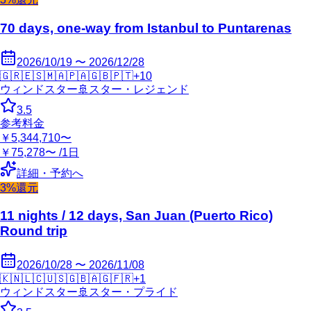
70 days, one-way from Istanbul to Puntarenas
2026/10/19 〜 2026/12/28
🇬🇷
🇪🇸
🇲🇦
🇵🇦
🇬🇧
🇵🇹
+
10
ウィンドスター
🚢
スター・レジェンド
3.5
参考料金
￥5,344,710〜
￥75,278〜 /1日
詳細・予約へ
3%還元
11 nights / 12 days, San Juan (Puerto Rico)
Round trip
2026/10/28 〜 2026/11/08
🇰🇳
🇱🇨
🇺🇸
🇬🇧
🇦🇬
🇫🇷
+
1
ウィンドスター
🚢
スター・プライド