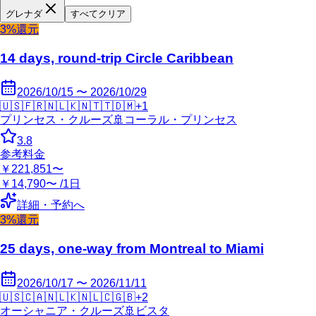
グレナダ
すべてクリア
3%還元
14 days, round-trip Circle Caribbean
2026/10/15 〜 2026/10/29
🇺🇸
🇫🇷
🇳🇱
🇰🇳
🇹🇹
🇩🇲
+
1
プリンセス・クルーズ
🚢
コーラル・プリンセス
3.8
参考料金
￥221,851〜
￥14,790〜 /1日
詳細・予約へ
3%還元
25 days, one-way from Montreal to Miami
2026/10/17 〜 2026/11/11
🇺🇸
🇨🇦
🇳🇱
🇰🇳
🇱🇨
🇬🇧
+
2
オーシャニア・クルーズ
🚢
ビスタ