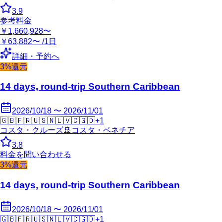
3.9
参考料金
￥1,660,928〜
￥63,882〜 /1日
詳細・予約へ
3%還元
14 days, round-trip Southern Caribbean
2026/10/18 〜 2026/11/01
🇬🇧
🇫🇷
🇺🇸
🇳🇱
🇻🇨
🇬🇩
+
1
コスタ・クルーズ
🚢
コスタ・ベネチア
3.8
料金を問い合わせる
3%還元
14 days, round-trip Southern Caribbean
2026/10/18 〜 2026/11/01
🇬🇧
🇫🇷
🇺🇸
🇳🇱
🇻🇨
🇬🇩
+
1