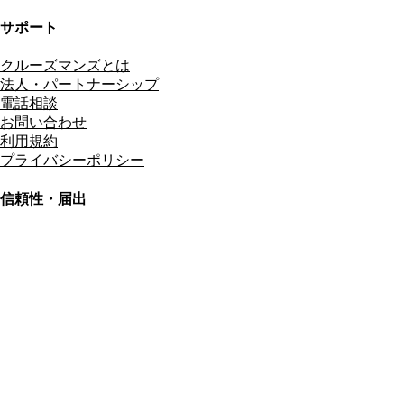
サポート
クルーズマンズとは
法人・パートナーシップ
電話相談
お問い合わせ
利用規約
プライバシーポリシー
信頼性・届出
総合旅行業務取扱管理者
資格保有
適格請求書発行事業者
T3011301023586