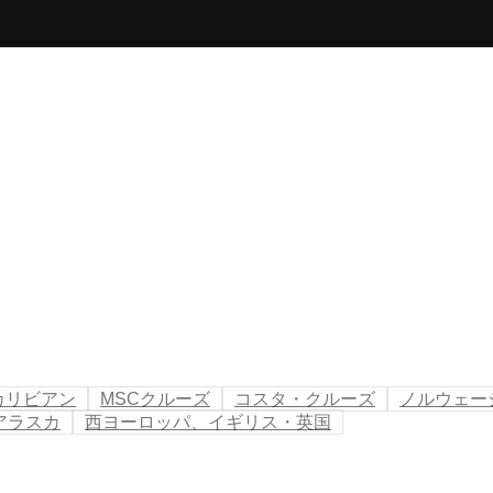
カリビアン
MSCクルーズ
コスタ・クルーズ
ノルウェー
アラスカ
西ヨーロッパ、イギリス・英国