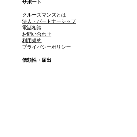
サポート
クルーズマンズとは
法人・パートナーシップ
電話相談
お問い合わせ
利用規約
プライバシーポリシー
信頼性・届出
総合旅行業務取扱管理者
資格保有
適格請求書発行事業者
T3011301023586