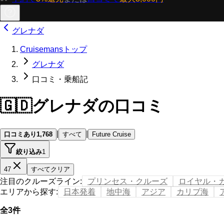
グレナダ
Cruisemansトップ
グレナダ
口コミ・乗船記
🇬🇩
グレナダの口コミ
|
|
口コミあり
1,768
すべて
Future Cruise
絞り込み
1
47
すべてクリア
注目のクルーズライン
:
プリンセス・クルーズ
ロイヤル・
エリアから探す
:
日本発着
地中海
アジア
カリブ海
全3件