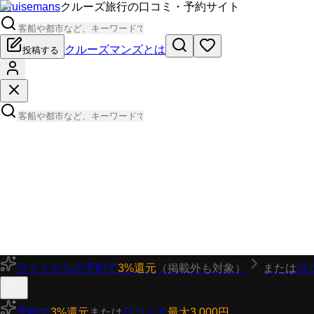
Cruisemans
クルーズ旅行の口コミ・予約サイト
クルーズマンズとは
投稿する
サイトからの予約で
3%還元
（掲載外も対象）
または
口
予約で
3%還元
または
口コミで
最大3,000円