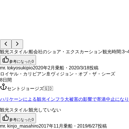
観光スタイル
:
船会社のショア・エクスカーション
観光時間
:
3~
参考になった
0
mr. tokyosukipio
2020年2月乗船・2020/3/18投稿
ロイヤル・カリビアン
🚢
ヴィジョン・オブ・ザ・シーズ
8
日間
セントジョージズ
🇬🇩
ハリケーンによる観光インフラ大被害の影響で寄港中止になり
観光スタイル
:
観光していない
参考になった
0
mr. kinjo_masahiro
2017年11月乗船・2019/6/27投稿