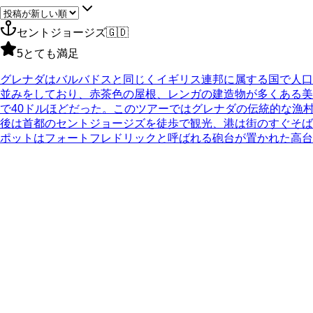
セントジョージズ
🇬🇩
5
とても満足
グレナダはバルバドスと同じくイギリス連邦に属する国で人口は
並みをしており、赤茶色の屋根、レンガの建造物が多くある美
で40ドルほどだった。このツアーではグレナダの伝統的な漁村
後は首都のセントジョージズを徒歩で観光、港は街のすぐそば
ポットはフォートフレドリックと呼ばれる砲台が置かれた高台