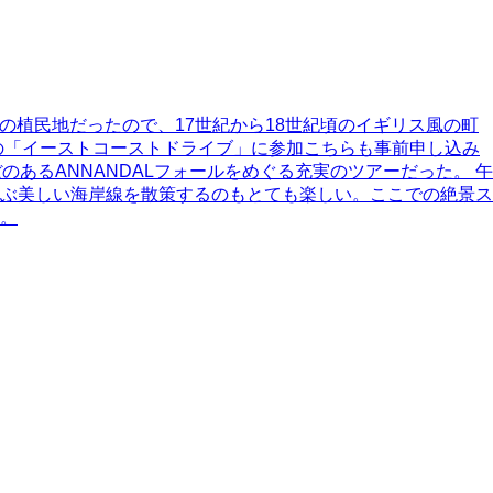
の植民地だったので、17世紀から18世紀頃のイギリス風の町
の「イーストコーストドライブ」に参加こちらも事前申し込み
あるANNANDALフォールをめぐる充実のツアーだった。 午
ぶ美しい海岸線を散策するのもとても楽しい。ここでの絶景ス
。