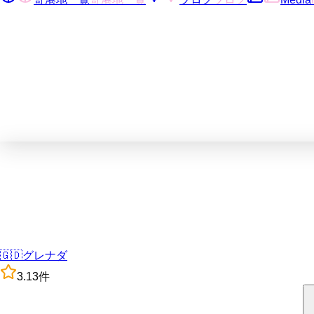
🇬🇩
グレナダ
3.1
3
件