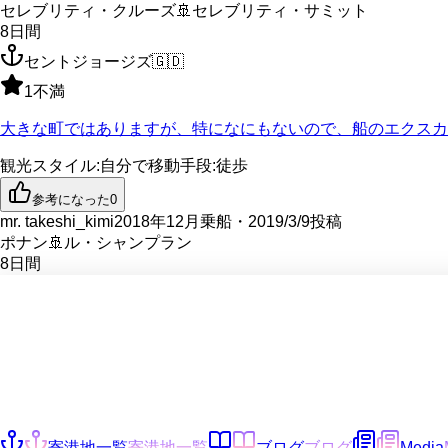
セレブリティ・クルーズ
🚢
セレブリティ・サミット
8
日間
セントジョージズ
🇬🇩
1
不満
大きな町ではありますが、特になにもないので、船のエクスカ
観光スタイル
:
自分で
移動手段
:
徒歩
参考になった
0
mr. takeshi_kimi
2018年12月乗船・2019/3/9投稿
ポナン
🚢
ル・シャンプラン
8
日間
寄港地一覧
寄港地一覧
ブログ
ブログ
Media