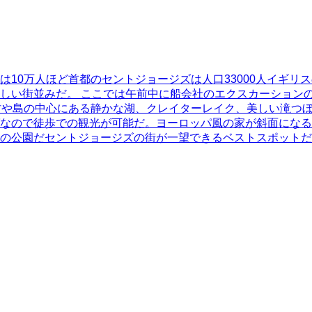
10万人ほど首都のセントジョージズは人口33000人イギリス
しい街並みだ。 ここでは午前中に船会社のエクスカーション
や島の中心にある静かな湖、クレイターレイク、美しい滝つぼの
なので徒歩での観光が可能だ。ヨーロッパ風の家が斜面になる
の公園だセントジョージズの街が一望できるベストスポットだ