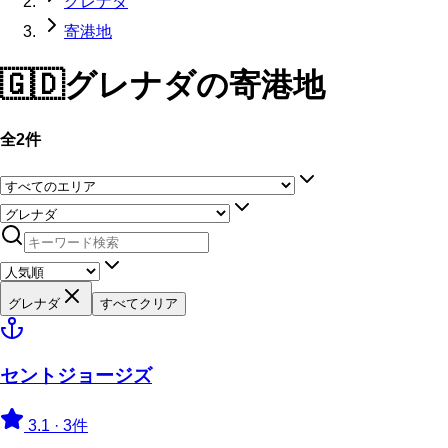
グレナダ
寄港地
🇬🇩
グレナダ
の寄港地
全2件
グレナダ
すべてクリア
セントジョージズ
3.1
·
3件