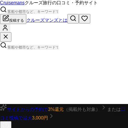
Cruisemans
クルーズ旅行の口コミ・予約サイト
クルーズマンズとは
投稿する
サイトからの予約で
3%還元
（掲載外も対象）
または
口
コミ投稿で最大
3,000円