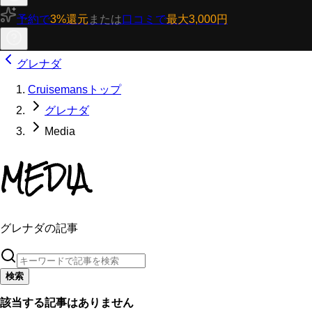
予約で
3%還元
または
口コミで
最大3,000円
グレナダ
Cruisemansトップ
グレナダ
Media
MEDIA
グレナダの記事
検索
該当する記事はありません