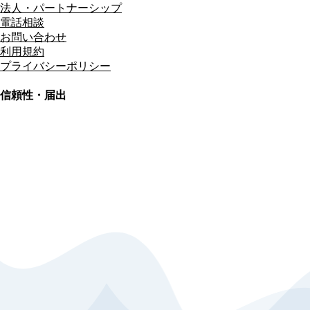
法人・パートナーシップ
電話相談
お問い合わせ
利用規約
プライバシーポリシー
信頼性・届出
総合旅行業務取扱管理者
資格保有
適格請求書発行事業者
T3011301023586
SSL/TLS暗号化通信