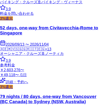
バイキング・クルーズ
🚢
バイキング・ヴィーナス
3.9
料金を問い合わせる
3%還元
52 days, one-way from Civitavecchia-Rome to
Singapore
2026/09/13 〜 2026/11/04
🇦🇪
🇲🇻
🇸🇬
🇬🇷
🇮🇹
🇪🇬
+
13
オーシャニア・クルーズ
🚢
ノーティカ
3.9
参考料金
￥2,603,276〜
￥49,118〜 /1日
詳細・予約へ
3%還元
79 nights / 80 days, one-way from Vancouver
(BC Canada) to Sydney (NSW, Australia)