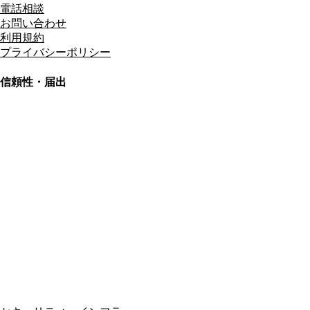
電話相談
お問い合わせ
利用規約
プライバシーポリシー
信頼性・届出
総合旅行業務取扱管理者
資格保有
適格請求書発行事業者
T3011301023586
SSL/TLS暗号化通信