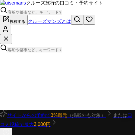
Cruisemans
クルーズ旅行の口コミ・予約サイト
クルーズマンズとは
投稿する
サイトからの予約で
3%還元
（掲載外も対象）
または
口
コミ投稿で最大
3,000円