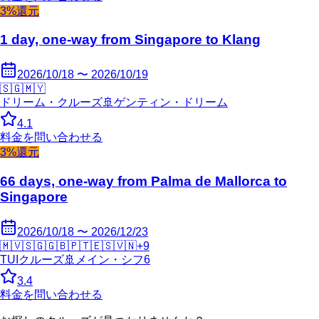
3%還元
1 day, one-way from Singapore to Klang
2026/10/18 〜 2026/10/19
🇸🇬
🇲🇾
ドリーム・クルーズ
🚢
ゲンティン・ドリーム
4.1
料金を問い合わせる
3%還元
66 days, one-way from Palma de Mallorca to
Singapore
2026/10/18 〜 2026/12/23
🇲🇻
🇸🇬
🇬🇧
🇵🇹
🇪🇸
🇻🇳
+
9
TUIクルーズ
🚢
メイン・シフ6
3.4
料金を問い合わせる