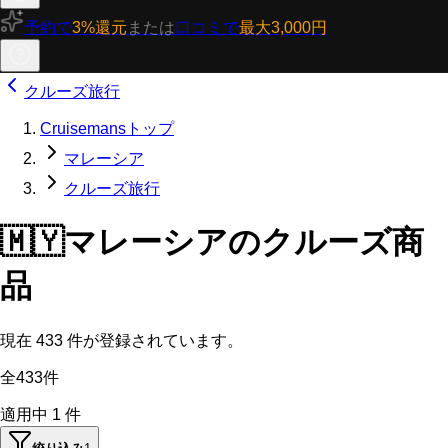
予約で
3%還元
または
口コミで
最大3,000円
クルーズ旅行
Cruisemansトップ
マレーシア
クルーズ旅行
🇲🇾
マレーシアのクルーズ商
品
現在
433
件が登録されています。
全433件
適用中
1
件