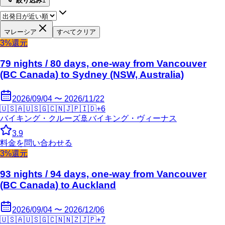
絞り込み
1
マレーシア
すべてクリア
3%還元
79 nights / 80 days, one-way from Vancouver
(BC Canada) to Sydney (NSW, Australia)
2026/09/04 〜 2026/11/22
🇺🇸
🇦🇺
🇸🇬
🇨🇳
🇯🇵
🇮🇩
+
6
バイキング・クルーズ
🚢
バイキング・ヴィーナス
3.9
料金を問い合わせる
3%還元
93 nights / 94 days, one-way from Vancouver
(BC Canada) to Auckland
2026/09/04 〜 2026/12/06
🇺🇸
🇦🇺
🇸🇬
🇨🇳
🇳🇿
🇯🇵
+
7