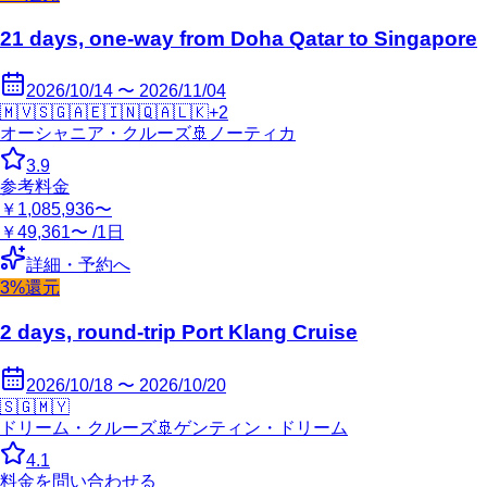
21 days, one-way from Doha Qatar to Singapore
2026/10/14 〜 2026/11/04
🇲🇻
🇸🇬
🇦🇪
🇮🇳
🇶🇦
🇱🇰
+
2
オーシャニア・クルーズ
🚢
ノーティカ
3.9
参考料金
￥1,085,936〜
￥49,361〜 /1日
詳細・予約へ
3%還元
2 days, round-trip Port Klang Cruise
2026/10/18 〜 2026/10/20
🇸🇬
🇲🇾
ドリーム・クルーズ
🚢
ゲンティン・ドリーム
4.1
料金を問い合わせる