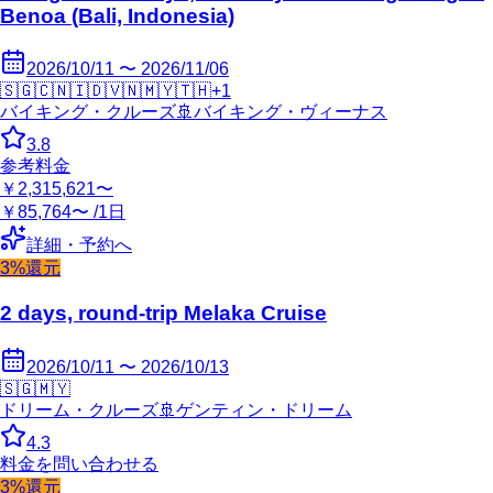
Benoa (Bali, Indonesia)
2026/10/11 〜 2026/11/06
🇸🇬
🇨🇳
🇮🇩
🇻🇳
🇲🇾
🇹🇭
+
1
バイキング・クルーズ
🚢
バイキング・ヴィーナス
3.8
参考料金
￥2,315,621〜
￥85,764〜 /1日
詳細・予約へ
3%還元
2 days, round-trip Melaka Cruise
2026/10/11 〜 2026/10/13
🇸🇬
🇲🇾
ドリーム・クルーズ
🚢
ゲンティン・ドリーム
4.3
料金を問い合わせる
3%還元