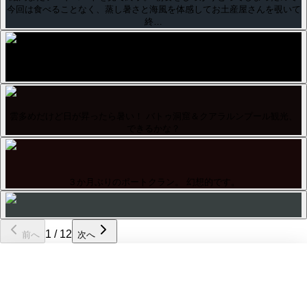
今回は食べることなく、蒸し暑さと海風を体感してお土産屋さんを覗いて
終…
ポートクランの桟橋にて撮影。 クァンタムクラス、ボイジャーに比べる
とかなり大きいです。
雲多めだけど日が昇ったら暑い！ バトゥ洞窟＆クアラルンプール観光、
できるかな？
３か月ぶりのポートクラン。 幻想的です。
1
/
12
前へ
次へ