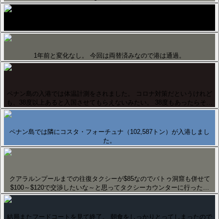
クロックタワーから徒歩で観光開始。
1年前と変化なし。 今回は両替済みなので港は通過。
ペナン島の入港では体温計測をされました。 コロナ対策だというけれど
も、38度以上あると入国させてもらえないみたい。 38度もあったらそ…
ペナン島では隣にコスタ・フォーチュナ（102,587トン）が入港しまし
た。
クアラルンプールまでの往復タクシーが$85なのでバトゥ洞窟も併せて
$100～$120で交渉したいな～と思ってタクシーカウンターに行った…
結局またフードコートを見て終了。 朝食をしっかりとってしまったので