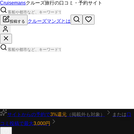
Cruisemans
クルーズ旅行の口コミ・予約サイト
クルーズマンズとは
投稿する
サイトからの予約で
3%還元
（掲載外も対象）
または
口
コミ投稿で最大
3,000円