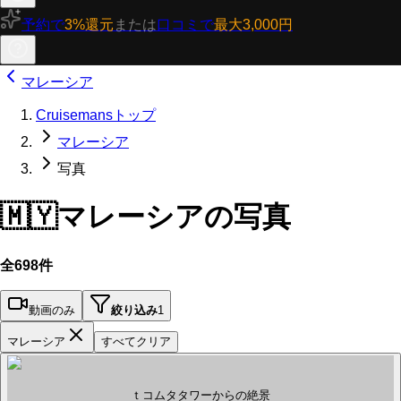
予約で
3%還元
または
口コミで
最大3,000円
マレーシア
Cruisemansトップ
マレーシア
写真
🇲🇾
マレーシアの写真
全698件
動画のみ
絞り込み
1
マレーシア
すべてクリア
ｔコムタタワーからの絶景