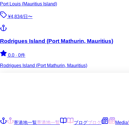
Port Louis (Mauritius Island)
¥4,834/日〜
Rodrigues Island (Port Mathurin, Mauritius)
0.0
·
0件
Rodrigues Island (Port Mathurin, Mauritius)
寄港地一覧
寄港地一覧
ブログ
ブログ
Media