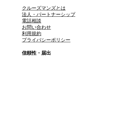
クルーズマンズとは
法人・パートナーシップ
電話相談
お問い合わせ
利用規約
プライバシーポリシー
信頼性・届出
総合旅行業務取扱管理者
資格保有
適格請求書発行事業者
T3011301023586