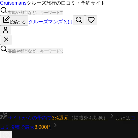
Cruisemans
クルーズ旅行の口コミ・予約サイト
クルーズマンズとは
投稿する
サイトからの予約で
3%還元
（掲載外も対象）
または
口
コミ投稿で最大
3,000円