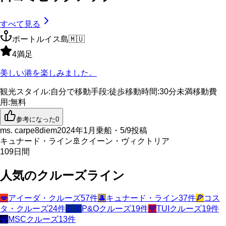
すべて見る
ポートルイス島
🇲🇺
4
満足
美しい港を楽しみました。
観光スタイル
:
自分で
移動手段
:
徒歩
移動時間
:
30分未満
移動費
用
:
無料
参考になった
0
ms. carpe8diem
2024年1月乗船・5/9投稿
キュナード・ライン
🚢
クイーン・ヴィクトリア
109
日間
人気のクルーズライン
💋
アイーダ・クルーズ
57
件
🎩
キュナード・ライン
37
件
🍕
コス
タ・クルーズ
24
件
🇬🇧
P&Oクルーズ
19
件
💙
TUIクルーズ
19
件
💎
MSCクルーズ
13
件