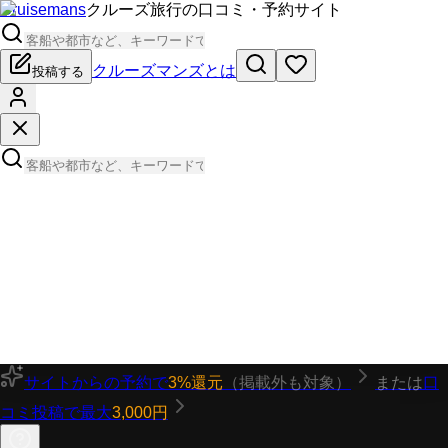
Cruisemans
クルーズ旅行の口コミ・予約サイト
クルーズマンズとは
投稿する
サイトからの予約で
3%還元
（掲載外も対象）
または
口
コミ投稿で最大
3,000円