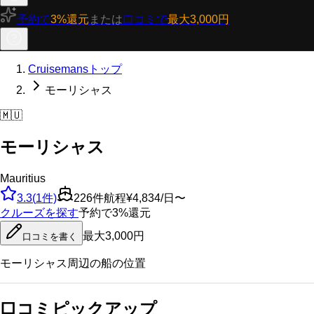
予約で
3%還元
または
口コミで
最大3,000円
Cruisemansトップ
モーリシャス
🇲🇺
モーリシャス
Mauritius
3.3
(
1
件)
226
件航程
¥4,834/日〜
クルーズを探す
予約で3%還元
最大3,000円
口コミを書く
モーリシャス
周辺の船の位置
口コミピックアップ