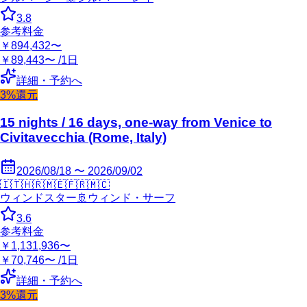
3.8
参考料金
￥894,432〜
￥89,443〜 /1日
詳細・予約へ
3%還元
15 nights / 16 days, one-way from Venice to
Civitavecchia (Rome, Italy)
2026/08/18 〜 2026/09/02
🇮🇹
🇭🇷
🇲🇪
🇫🇷
🇲🇨
ウィンドスター
🚢
ウィンド・サーフ
3.6
参考料金
￥1,131,936〜
￥70,746〜 /1日
詳細・予約へ
3%還元