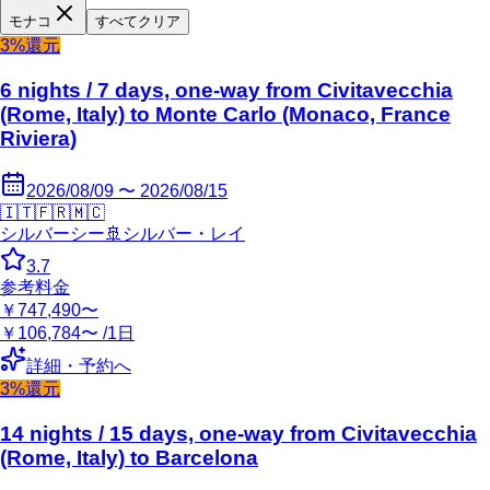
モナコ
すべてクリア
3%還元
6 nights / 7 days, one-way from Civitavecchia
(Rome, Italy) to Monte Carlo (Monaco, France
Riviera)
2026/08/09 〜 2026/08/15
🇮🇹
🇫🇷
🇲🇨
シルバーシー
🚢
シルバー・レイ
3.7
参考料金
￥747,490〜
￥106,784〜 /1日
詳細・予約へ
3%還元
14 nights / 15 days, one-way from Civitavecchia
(Rome, Italy) to Barcelona