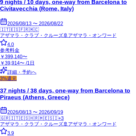
9 nights / 10 days, one-way from Barcelona to
Civitavecchia (Rome, Italy)
2026/08/13 〜 2026/08/22
🇮🇹
🇪🇸
🇫🇷
🇲🇨
アザマラ・クラブ・クルーズ
🚢
アザマラ・オンワード
4.0
参考料金
￥399,140〜
￥39,914〜 /1日
詳細・予約へ
3%還元
37 nights / 38 days, one-way from Barcelona to
Piraeus (Athens, Greece)
2026/08/13 〜 2026/09/19
🇬🇷
🇮🇹
🇪🇸
🇭🇷
🇲🇪
🇸🇮
+
3
アザマラ・クラブ・クルーズ
🚢
アザマラ・オンワード
3.9