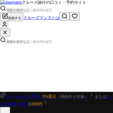
Cruisemans
クルーズ旅行の口コミ・予約サイト
クルーズマンズとは
投稿する
サイトからの予約で
3%還元
（掲載外も対象）
または
口
コミ投稿で最大
3,000円