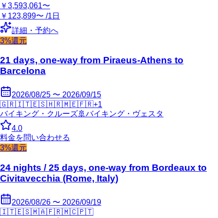
￥3,593,061〜
￥123,899〜 /1日
詳細・予約へ
3%還元
21 days, one-way from Piraeus-Athens to
Barcelona
2026/08/25 〜 2026/09/15
🇬🇷
🇮🇹
🇪🇸
🇭🇷
🇲🇪
🇫🇷
+
1
バイキング・クルーズ
🚢
バイキング・ヴェスタ
4.0
料金を問い合わせる
3%還元
24 nights / 25 days, one-way from Bordeaux to
Civitavecchia (Rome, Italy)
2026/08/26 〜 2026/09/19
🇮🇹
🇪🇸
🇲🇦
🇫🇷
🇲🇨
🇵🇹