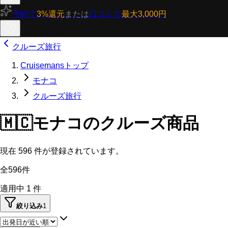
予約で
3%還元
または
口コミで
最大3,000円
クルーズ旅行
Cruisemansトップ
モナコ
クルーズ旅行
🇲🇨
モナコのクルーズ商品
現在
596
件が登録されています。
全596件
適用中
1
件
絞り込み
1