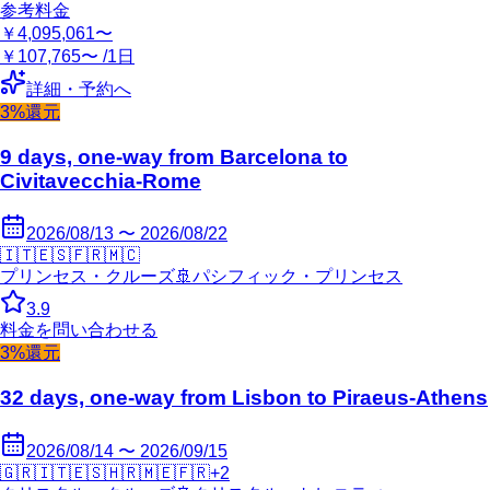
参考料金
￥4,095,061〜
￥107,765〜 /1日
詳細・予約へ
3%還元
9 days, one-way from Barcelona to
Civitavecchia-Rome
2026/08/13 〜 2026/08/22
🇮🇹
🇪🇸
🇫🇷
🇲🇨
プリンセス・クルーズ
🚢
パシフィック・プリンセス
3.9
料金を問い合わせる
3%還元
32 days, one-way from Lisbon to Piraeus-Athens
2026/08/14 〜 2026/09/15
🇬🇷
🇮🇹
🇪🇸
🇭🇷
🇲🇪
🇫🇷
+
2