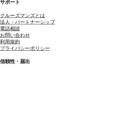
サポート
クルーズマンズとは
法人・パートナーシップ
電話相談
お問い合わせ
利用規約
プライバシーポリシー
信頼性・届出
総合旅行業務取扱管理者
資格保有
適格請求書発行事業者
T3011301023586