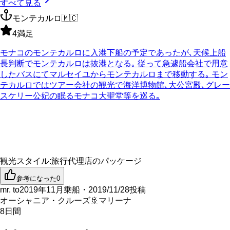
すべて見る
モンテカルロ
🇲🇨
4
満足
モナコのモンテカルロに入港下船の予定であったが､天候上船
長判断でモンテカルロは抜港となる｡ 従って急遽船会社で用意
したバスにてマルセイユからモンテカルロまで移動する｡ モン
テカルロではツアー会社の観光で海洋博物館､大公宮殿､グレー
スケリー公妃の眠るモナコ大聖堂等を巡る｡
観光スタイル
:
旅行代理店のパッケージ
参考になった
0
mr. to
2019年11月乗船・2019/11/28投稿
オーシャニア・クルーズ
🚢
マリーナ
8
日間