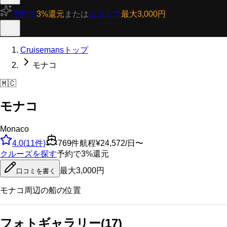
予約で
3%還元
または
口コミで
最大3,000円
Cruisemansトップ
モナコ
🇲🇨
モナコ
Monaco
4.0
(
11
件)
769
件航程
¥24,572/日〜
クルーズを探す
予約で3%還元
最大3,000円
口コミを書く
モナコ
周辺の船の位置
フォトギャラリー
(
17
)