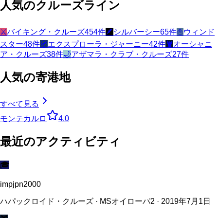
人気のクルーズライン
⚔️
バイキング・クルーズ
454
件
🪶
シルバーシー
65
件
⛵
ウィンド
スター
48
件
🧭
エクスプローラ・ジャーニー
42
件
🦞
オーシャニ
ア・クルーズ
38
件
🌙
アザマラ・クラブ・クルーズ
27
件
人気の寄港地
すべて見る
モンテカルロ
4.0
最近のアクティビティ
🎓
impjpn2000
ハパックロイド・クルーズ · MSオイローパ2 · 2019年7月1日