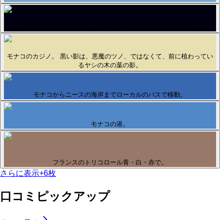
モナコ、出港時の夜景。クルーザーにも大小いろいろある。
モナコのカジノ。 黒い影は、悪魔のツノ、ではなくて、前に植わってい
るヤシの木の葉の影。
モナコからニースの海岸までローカルのバスで移動。
モナコの港。
フランスのトリコロール青・白・赤で。
さらに表示
+
6
枚
口コミピックアップ