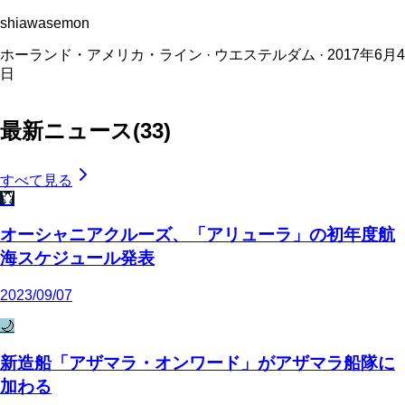
shiawasemon
ホーランド・アメリカ・ライン · ウエステルダム · 2017年6月4
日
最新ニュース
(
33
)
すべて見る
🦞
オーシャニアクルーズ、「アリューラ」の初年度航
海スケジュール発表
2023/09/07
🌙
新造船「アザマラ・オンワード」がアザマラ船隊に
加わる