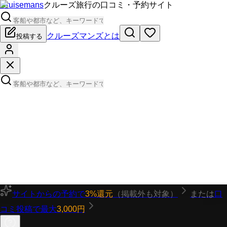
Cruisemans
クルーズ旅行の口コミ・予約サイト
クルーズマンズとは
投稿する
サイトからの予約で
3%還元
（掲載外も対象）
または
口
コミ投稿で最大
3,000円