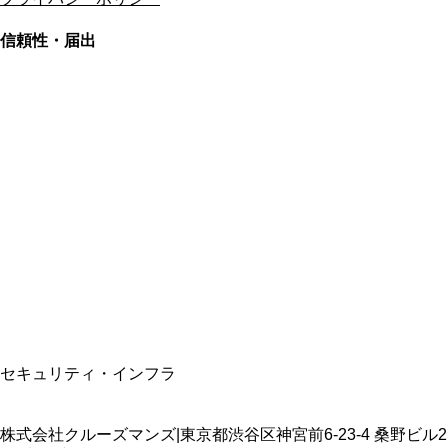
信頼性・届出
総合旅行業務取扱管理者
資格保有
適格請求書発行事業者
T3011301023586
SSL/TLS暗号化通信
セキュリティ・インフラ
株式会社クルーズマンズ
|
東京都渋谷区神宮前6-23-4 桑野ビル2