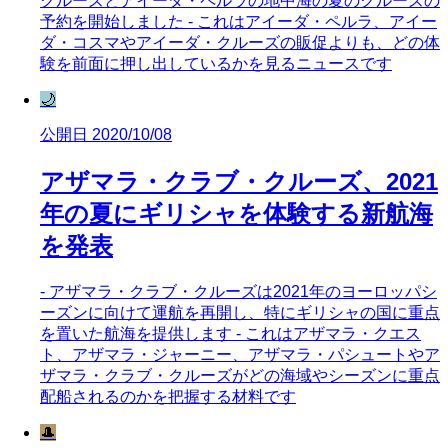
クルーズとアイーダ・ペルラの地中海の夏のクルーズの
予約を開始しました - これはアイーダ・ペルラ、アイー
ダ・コスマやアイーダ・クルーズの販促よりも、どの体
験を前面に押し出しているかを見るニュースです
🌙
公開日 2020/10/08
アザマラ・クラブ・クルーズ、2021
年の夏にギリシャを体験する新航海
を発表
- アザマラ・クラブ・クルーズは2021年のヨーロッパシ
ーズンに向けて運航を再開し、特にギリシャの国に重点
を置いた航海を提供します - これはアザマラ・クエス
ト、アザマラ・ジャーニー、アザマラ・パシュートやア
ザマラ・クラブ・クルーズがどの海域やシーズンに重点
配船されるのかを把握する材料です
🎩