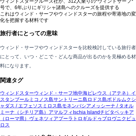
ウィンドスタークルーズ社が、312人乗りの*ウィンドサーフ*
号で、6年ぶりにギリシャ諸島へのクルーズを提供する
これはウィンド・サーフやウィンドスターの旅程や寄港地の変
化を把握する材料です
旅行者にとっての意味
ウィンド・サーフやウィンドスターを比較検討している旅行者
にとって、いつ・どこで・どんな商品が出るのかを見極める材
料になります。
関連タグ
ウィンドスター
ウィンド・サーフ
地中海
ピレウス（アテネ）
イ
スタンブール
ミコノス島
サントリーニ島
ロドス島
ボドルム
クシ
ャダス / エフェソス
ミロス島
モネンバシア
メッシーナ / タオル
ミーナ（シチリア島）
アマルフィ
Ischia Island
チビタベッキア
（ローマ県）
ヴェネツィア
プーラ
トロギル
ドゥブロヴニク
ピュ
ロス