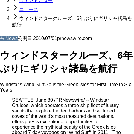
ウィンドスター
ニュース
ウィンドスタークルーズ、6年ぶりにギリシャ諸島を
航行
⛵
News
公開日
2010/07/01
prnewswire.com
ウィンドスタークルーズ、6年
ぶりにギリシャ諸島を航行
Windstar's Wind Surf Sails the Greek Isles for First Time in Six
Years
SEATTLE, June 30 /PRNewswire/ -- Windstar
Cruises, which operates a three-ship fleet of luxury
yachts that explore hidden harbors and secluded
coves of the world's most treasured destinations,
offers guests exceptional opportunities to
experience the mythical beauty of the Greek Isles
aboard 7-day voyages on *Wind Surf* in 2011. "The