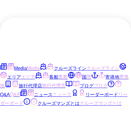
Media
Media
クルーズライン
クルーズライン
エリア
エリア
客船
客船
国
国
寄港地
寄港
地
旅行代理店
旅行代理店
ブログ
ブログ
Q&A
Q&A
ニュース
ニュース
リーダーボード
リー
ダーボード
クルーズマンズとは
クルーズマンズとは