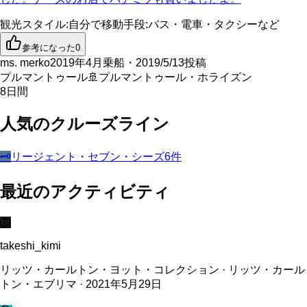
観光スタイル
:
自分で
移動手段
:
バス・電車・タクシーなど
参考になった
0
ms. merko
2019年4月乗船・2019/5/13投稿
プルマントゥール
🚢
プルマントゥール・ホライズン
8
日間
人気のクルーズライン
🗝️
リージェント・セブン・シーズ
6
件
最近のアクティビティ
🦁
takeshi_kimi
リッツ・カールトン・ヨット・コレクション · リッツ・カール
トン・エブリマ · 2021年5月29日