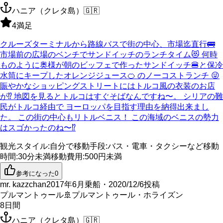
ハニア（クレタ島）
🇬🇷
4
満足
クルーズターミナルから路線バスで街の中心、市場迄直行🚌
市場前の広場のベンチでサンドイッチのランチタイム😻 何時
ものように奥様が朝のビッフェで作ったサンドイッチ🍔と保冷
水筒にキープしたオレンジジュース🍊 のノーコストランチ 😜
賑やかなショッピングストリートにはトルコ風の衣装のお店
が⁉️ 地図を見るとトルコはすぐそばなんですね〜。 シリアの難
民がトルコ経由で ヨーロッパを目指す理由を納得出来まし
た。 この街の中心もリトルベニス！ この海域のベニスの勢力
はスゴかったのね〜⁉️
観光スタイル
:
自分で
移動手段
:
バス・電車・タクシーなど
移動
時間
:
30分未満
移動費用
:
500円未満
参考になった
0
mr. kazzchan
2017年6月乗船・2020/12/6投稿
プルマントゥール
🚢
プルマントゥール・ホライズン
8
日間
ハニア（クレタ島）
🇬🇷