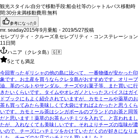
観光スタイル
:
自分で
移動手段
:
船会社等のシャトルバス
移動時
間
:
30分未満
移動費用
:
無料
参考になった
0
mr. seaday
2015年9月乗船・2019/5/27投稿
セレブリティ・クルーズ
🚢
セレブリティ・コンステレーション
11
日間
ハニア（クレタ島）
🇬🇷
5
とても満足
今回寄ったギリシャの他の島に比べて、一番物価が安かった印
象です。お土産を買うならクレタ島がおすすめです。オリーブ
油、革のベルトやサンダル、チーズやお菓子等、また買いに行
きたいくらいです。タイムやオレガノといったスパイスはガイ
ドブックにもよく紹介されていますが、カモミールや薬草のお
茶も買ってみたら美味しくて大袋にすればよかったと思うくら
いです。カモミール茶はシンガポールのブランドのお茶と同等
だと思います！薬草のお茶もハチミツを入れて、と言われまし
たが、入れなくても美味しいです。それよりチーズの塩味が濃
いので、チーズにハチミツをかけていただくのが好きになりま
した。チーズのお店でハチミツも買いましたよ。