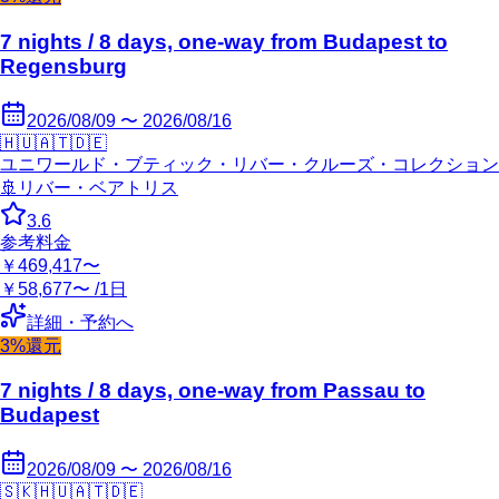
7 nights / 8 days, one-way from Budapest to
Regensburg
2026/08/09 〜 2026/08/16
🇭🇺
🇦🇹
🇩🇪
ユニワールド・ブティック・リバー・クルーズ・コレクション
🚢
リバー・ベアトリス
3.6
参考料金
￥469,417〜
￥58,677〜 /1日
詳細・予約へ
3%還元
7 nights / 8 days, one-way from Passau to
Budapest
2026/08/09 〜 2026/08/16
🇸🇰
🇭🇺
🇦🇹
🇩🇪