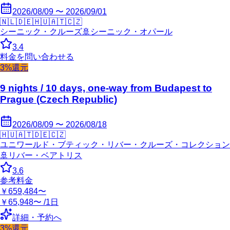
2026/08/09 〜 2026/09/01
🇳🇱
🇩🇪
🇭🇺
🇦🇹
🇨🇿
シーニック・クルーズ
🚢
シーニック・オパール
3.4
料金を問い合わせる
3%還元
9 nights / 10 days, one-way from Budapest to
Prague (Czech Republic)
2026/08/09 〜 2026/08/18
🇭🇺
🇦🇹
🇩🇪
🇨🇿
ユニワールド・ブティック・リバー・クルーズ・コレクション
🚢
リバー・ベアトリス
3.6
参考料金
￥659,484〜
￥65,948〜 /1日
詳細・予約へ
3%還元