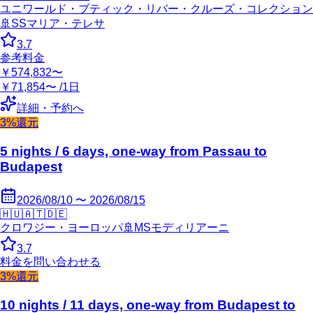
ユニワールド・ブティック・リバー・クルーズ・コレクション
🚢
SSマリア・テレサ
3.7
参考料金
￥574,832〜
￥71,854〜 /1日
詳細・予約へ
3%還元
5 nights / 6 days, one-way from Passau to
Budapest
2026/08/10 〜 2026/08/15
🇭🇺
🇦🇹
🇩🇪
クロワジー・ヨーロッパ
🚢
MSモディリアーニ
3.7
料金を問い合わせる
3%還元
10 nights / 11 days, one-way from Budapest to