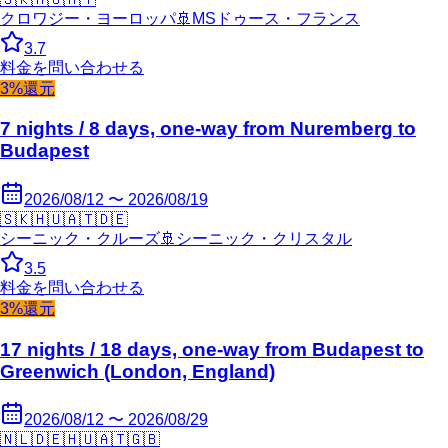
クロワジー・ヨーロッパ
🚢
MSドゥース・フランス
3.7
料金を問い合わせる
3%還元
7 nights / 8 days, one-way from Nuremberg to
Budapest
2026/08/12 〜 2026/08/19
🇸🇰
🇭🇺
🇦🇹
🇩🇪
シーニック・クルーズ
🚢
シーニック・クリスタル
3.5
料金を問い合わせる
3%還元
17 nights / 18 days, one-way from Budapest to
Greenwich (London, England)
2026/08/12 〜 2026/08/29
🇳🇱
🇩🇪
🇭🇺
🇦🇹
🇬🇧