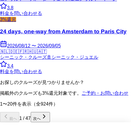
3.8
料金を問い合わせる
3%還元
24 days, one-way from Amsterdam to Paris City
2026/08/12 〜 2026/09/05
🇳🇱
🇩🇪
🇫🇷
🇭🇺
🇦🇹
シーニック・クルーズ
🚢
シーニック・ジュエル
3.4
料金を問い合わせる
お探しのクルーズが見つかりませんか？
掲載外のクルーズも3%還元対象です。
ご予約・お問い合わせ
1〜20件を表示（全924件）
1
/
47
前へ
次へ