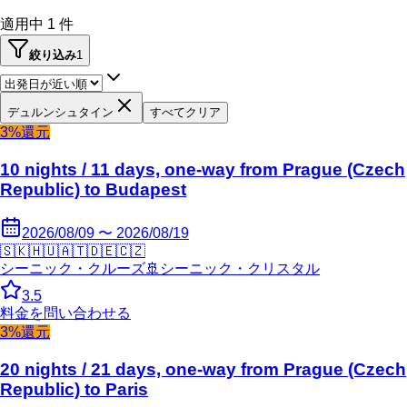
適用中
1
件
絞り込み
1
デュルンシュタイン
すべてクリア
3%還元
10 nights / 11 days, one-way from Prague (Czech
Republic) to Budapest
2026/08/09 〜 2026/08/19
🇸🇰
🇭🇺
🇦🇹
🇩🇪
🇨🇿
シーニック・クルーズ
🚢
シーニック・クリスタル
3.5
料金を問い合わせる
3%還元
20 nights / 21 days, one-way from Prague (Czech
Republic) to Paris