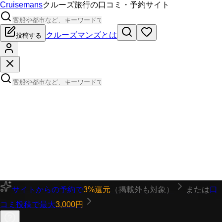
Cruisemans
クルーズ旅行の口コミ・予約サイト
クルーズマンズとは
投稿する
サイトからの予約で
3%還元
（掲載外も対象）
または
口
コミ投稿で最大
3,000円