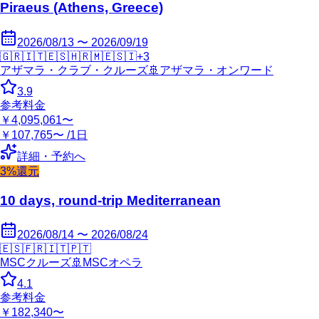
Piraeus (Athens, Greece)
2026/08/13 〜 2026/09/19
🇬🇷
🇮🇹
🇪🇸
🇭🇷
🇲🇪
🇸🇮
+
3
アザマラ・クラブ・クルーズ
🚢
アザマラ・オンワード
3.9
参考料金
￥4,095,061〜
￥107,765〜 /1日
詳細・予約へ
3%還元
10 days, round-trip Mediterranean
2026/08/14 〜 2026/08/24
🇪🇸
🇫🇷
🇮🇹
🇵🇹
MSCクルーズ
🚢
MSCオペラ
4.1
参考料金
￥182,340〜