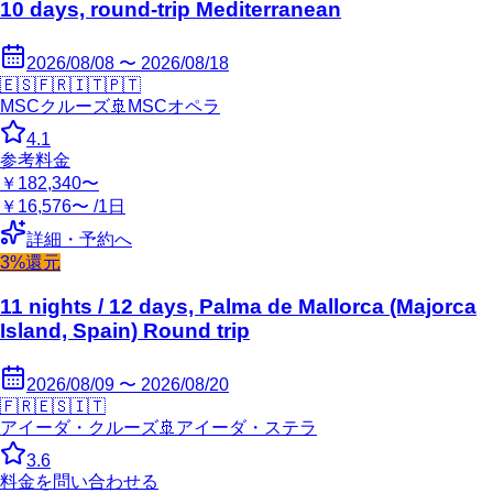
10 days, round-trip Mediterranean
2026/08/08 〜 2026/08/18
🇪🇸
🇫🇷
🇮🇹
🇵🇹
MSCクルーズ
🚢
MSCオペラ
4.1
参考料金
￥182,340〜
￥16,576〜 /1日
詳細・予約へ
3%還元
11 nights / 12 days, Palma de Mallorca (Majorca
Island, Spain) Round trip
2026/08/09 〜 2026/08/20
🇫🇷
🇪🇸
🇮🇹
アイーダ・クルーズ
🚢
アイーダ・ステラ
3.6
料金を問い合わせる