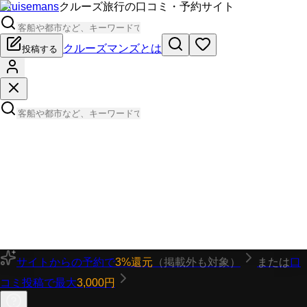
Cruisemans
クルーズ旅行の口コミ・予約サイト
クルーズマンズとは
投稿する
サイトからの予約で
3%還元
（掲載外も対象）
または
口
コミ投稿で最大
3,000円