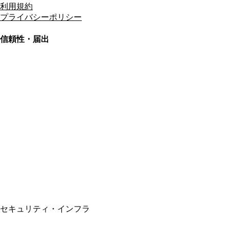
利用規約
プライバシーポリシー
信頼性・届出
総合旅行業務取扱管理者
資格保有
適格請求書発行事業者
T3011301023586
SSL/TLS暗号化通信
セキュリティ・インフラ