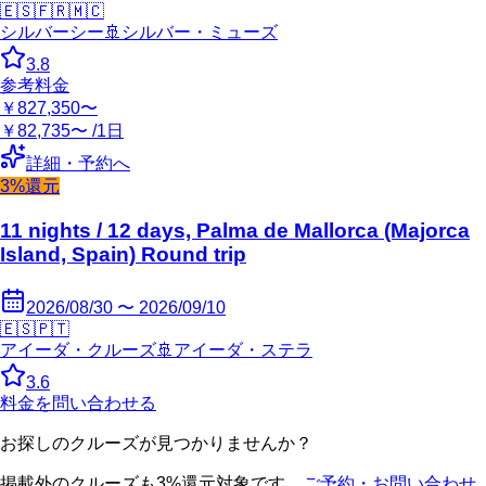
🇪🇸
🇫🇷
🇲🇨
シルバーシー
🚢
シルバー・ミューズ
3.8
参考料金
￥827,350〜
￥82,735〜 /1日
詳細・予約へ
3%還元
11 nights / 12 days, Palma de Mallorca (Majorca
Island, Spain) Round trip
2026/08/30 〜 2026/09/10
🇪🇸
🇵🇹
アイーダ・クルーズ
🚢
アイーダ・ステラ
3.6
料金を問い合わせる
お探しのクルーズが見つかりませんか？
掲載外のクルーズも3%還元対象です。
ご予約・お問い合わせ