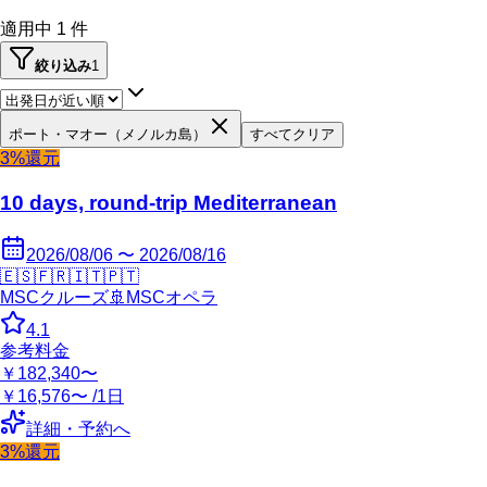
適用中
1
件
絞り込み
1
ポート・マオー（メノルカ島）
すべてクリア
3%還元
10 days, round-trip Mediterranean
2026/08/06 〜 2026/08/16
🇪🇸
🇫🇷
🇮🇹
🇵🇹
MSCクルーズ
🚢
MSCオペラ
4.1
参考料金
￥182,340〜
￥16,576〜 /1日
詳細・予約へ
3%還元