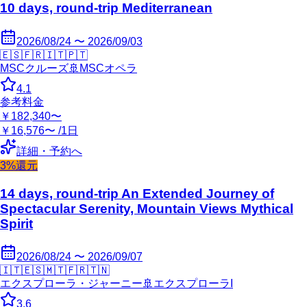
10 days, round-trip Mediterranean
2026/08/24 〜 2026/09/03
🇪🇸
🇫🇷
🇮🇹
🇵🇹
MSCクルーズ
🚢
MSCオペラ
4.1
参考料金
￥182,340〜
￥16,576〜 /1日
詳細・予約へ
3%還元
14 days, round-trip An Extended Journey of
Spectacular Serenity, Mountain Views Mythical
Spirit
2026/08/24 〜 2026/09/07
🇮🇹
🇪🇸
🇲🇹
🇫🇷
🇹🇳
エクスプローラ・ジャーニー
🚢
エクスプローラI
3.6