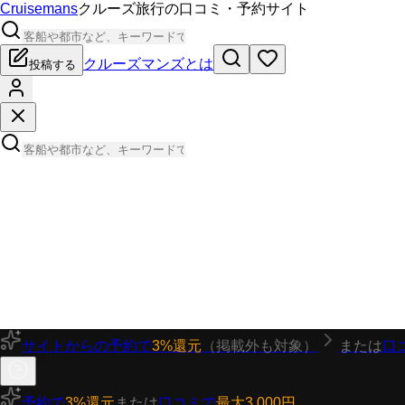
Cruisemans
クルーズ旅行の口コミ・予約サイト
クルーズマンズとは
投稿する
サイトからの予約で
3%還元
（掲載外も対象）
または
口
予約で
3%還元
または
口コミで
最大3,000円