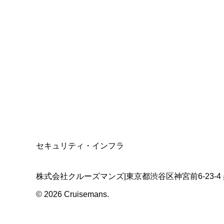
総合旅行業務取扱管理者
資格保有
適格請求書発行事業者
T3011301023586
SSL/TLS暗号化通信
セキュリティ・インフラ
株式会社クルーズマンズ
|
東京都渋谷区神宮前6-23-4
©
2026
Cruisemans.