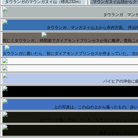
タウランガのマウンガヌイ山（標高232m）
マウンガヌイ山頂からク
タウランガ マン
タウランガ、マンガヌイ山上から市内方面。 停泊
同じくタウランガ。 時間差でダイアモンドプリンセスが先に離岸。普段こ
タウランガに着いたら、前にダイアモンドプリンセスが停まっていた。 次
パイヒアの沖合に
ニュージ
上の写真は、この山の上から撮ったもの。歩い
タウランガ港に停泊しているノルウェージャンジュエ
乗客も参加しての、