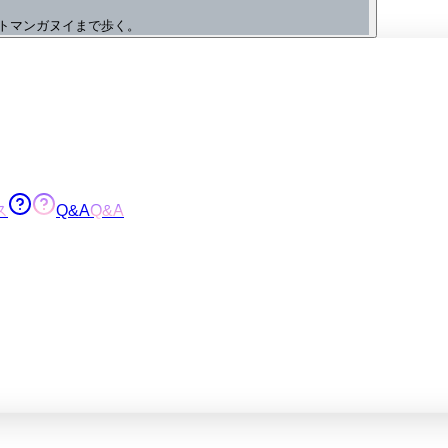
トマンガヌイまで歩く。
ス
Q&A
Q&A