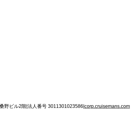
 桑野ビル2階
|
法人番号
3011301023586
|
corp.cruisemans.com