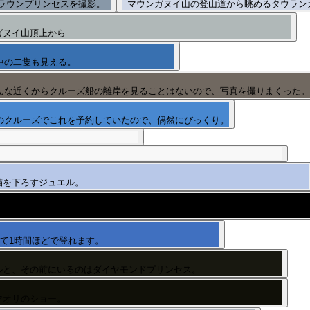
ラウンプリンセスを撮影。
マウンガヌイ山の登山道から眺めるタウラン
ガヌイ山頂上から
中の二隻も見える。
んな近くからクルーズ船の離岸を見ることはないので、写真を撮りまくった。
のクルーズでこれを予約していたので、偶然にびっくり。
錨を下ろすジュエル。
ーランドらしいシダが茂る。
て1時間ほどで登れます。
ルと、その前にいるのはダイヤモンドプリンセス。
マオリのショー。