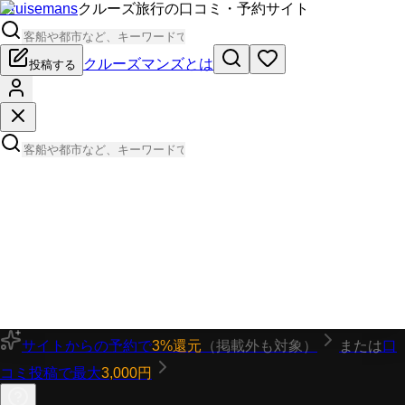
Cruisemans
クルーズ旅行の口コミ・予約サイト
クルーズマンズとは
投稿する
サイトからの予約で
3%還元
（掲載外も対象）
または
口
コミ投稿で最大
3,000円