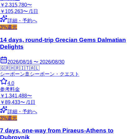
￥2,315,780〜
￥105,263〜 /1日
詳細・予約へ
3%還元
14 days, round-trip Grecian Gems Dalmatian
Delights
2026/08/16 〜 2026/08/30
🇬🇷
🇭🇷
🇮🇹
🇦🇱
シーボーン
🚢
シーボーン・クエスト
4.0
参考料金
￥1,341,488〜
￥89,433〜 /1日
詳細・予約へ
3%還元
7 days, one-way from Piraeus-Athens to
Dubrovnik