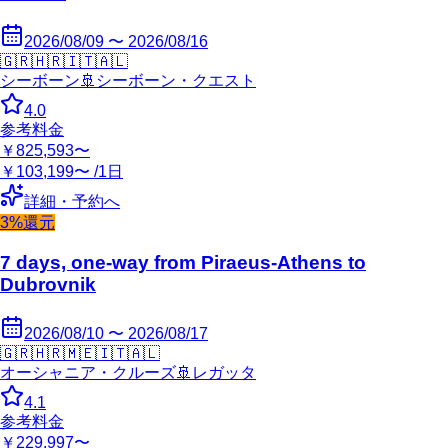
2026/08/09 〜 2026/08/16
🇬🇷
🇭🇷
🇮🇹
🇦🇱
シーボーン
🚢
シーボーン・クエスト
4.0
参考料金
￥825,593〜
￥103,199〜 /1日
詳細・予約へ
3%還元
7 days, one-way from Piraeus-Athens to
Dubrovnik
2026/08/10 〜 2026/08/17
🇬🇷
🇭🇷
🇲🇪
🇮🇹
🇦🇱
オーシャニア・クルーズ
🚢
レガッタ
4.1
参考料金
￥229,997〜