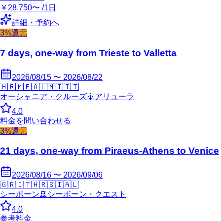
￥28,750〜 /1日
詳細・予約へ
3%還元
7 days, one-way from Trieste to Valletta
2026/08/15 〜 2026/08/22
🇭🇷
🇲🇪
🇦🇱
🇲🇹
🇮🇹
オーシャニア・クルーズ
🚢
アリューラ
4.0
料金を問い合わせる
3%還元
21 days, one-way from Piraeus-Athens to Venice
2026/08/16 〜 2026/09/06
🇬🇷
🇮🇹
🇭🇷
🇸🇮
🇦🇱
シーボーン
🚢
シーボーン・クエスト
4.0
参考料金