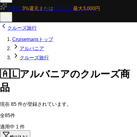
予約で
3%還元
または
口コミで
最大3,000円
クルーズ旅行
Cruisemansトップ
アルバニア
クルーズ旅行
🇦🇱
アルバニアのクルーズ商
品
現在
85
件が登録されています。
全85件
適用中
1
件