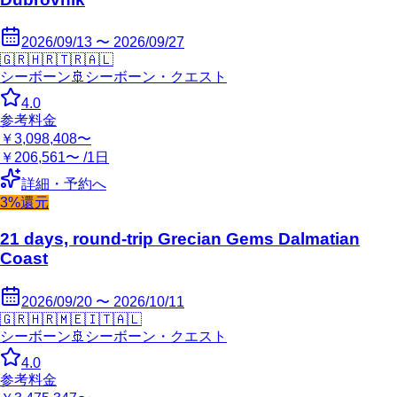
2026/09/13 〜 2026/09/27
🇬🇷
🇭🇷
🇹🇷
🇦🇱
シーボーン
🚢
シーボーン・クエスト
4.0
参考料金
￥3,098,408〜
￥206,561〜 /1日
詳細・予約へ
3%還元
21 days, round-trip Grecian Gems Dalmatian
Coast
2026/09/20 〜 2026/10/11
🇬🇷
🇭🇷
🇲🇪
🇮🇹
🇦🇱
シーボーン
🚢
シーボーン・クエスト
4.0
参考料金