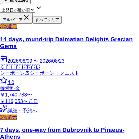
絞り込み
1
アルバニア
すべてクリア
3%還元
14 days, round-trip Dalmatian Delights Grecian
Gems
2026/08/09 〜 2026/08/23
🇬🇷
🇭🇷
🇮🇹
🇦🇱
シーボーン
🚢
シーボーン・クエスト
4.0
参考料金
￥1,740,788〜
￥116,053〜 /1日
詳細・予約へ
3%還元
7 days, one-way from Dubrovnik to Piraeus-
Athens