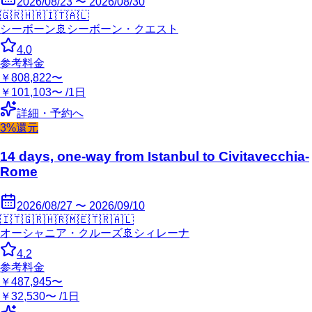
2026/08/23 〜 2026/08/30
🇬🇷
🇭🇷
🇮🇹
🇦🇱
シーボーン
🚢
シーボーン・クエスト
4.0
参考料金
￥808,822〜
￥101,103〜 /1日
詳細・予約へ
3%還元
14 days, one-way from Istanbul to Civitavecchia-
Rome
2026/08/27 〜 2026/09/10
🇮🇹
🇬🇷
🇭🇷
🇲🇪
🇹🇷
🇦🇱
オーシャニア・クルーズ
🚢
シィレーナ
4.2
参考料金
￥487,945〜
￥32,530〜 /1日