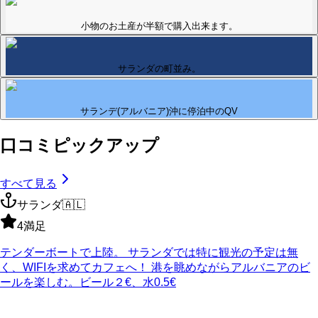
小物のお土産が半額で購入出来ます。
サランダの町並み。
サランデ(アルバニア)沖に停泊中のQV
口コミピックアップ
すべて見る
サランダ
🇦🇱
4
満足
テンダーボートで上陸。 サランダでは特に観光の予定は無
く、WIFIを求めてカフェへ！ 港を眺めながらアルバニアのビ
ールを楽しむ。ビール２€、水0.5€