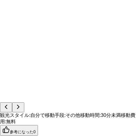
観光スタイル
:
自分で
移動手段
:
その他
移動時間
:
30分未満
移動費
用
:
無料
参考になった
0