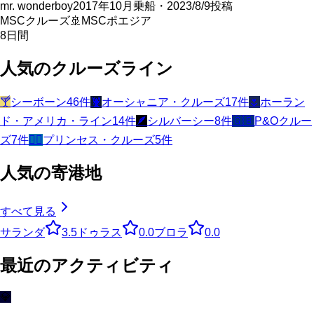
mr. wonderboy
2017年10月乗船・2023/8/9投稿
MSCクルーズ
🚢
MSCポエジア
8
日間
人気のクルーズライン
🍸
シーボーン
46
件
🦞
オーシャニア・クルーズ
17
件
🌷
ホーラン
ド・アメリカ・ライン
14
件
🪶
シルバーシー
8
件
🇬🇧
P&Oクルー
ズ
7
件
🧜‍♀️
プリンセス・クルーズ
5
件
人気の寄港地
すべて見る
サランダ
3.5
ドゥラス
0.0
ブロラ
0.0
最近のアクティビティ
💎