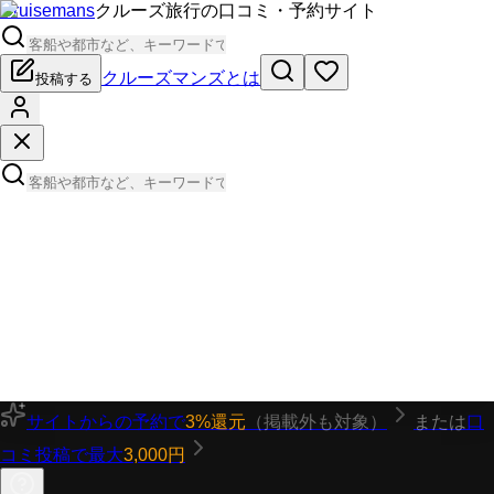
Cruisemans
クルーズ旅行の口コミ・予約サイト
クルーズマンズとは
投稿する
サイトからの予約で
3%還元
（掲載外も対象）
または
口
コミ投稿で最大
3,000円