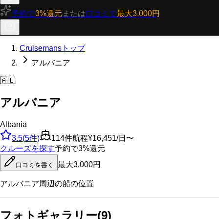
予約で
3%還元
または
口コミで
最大3,000円
Cruisemansトップ
アルバニア
🇦🇱
アルバニア
Albania
3.5
(
5
件)
114
件航程
¥16,451/日〜
クルーズを探す
予約で3%還元
最大3,000円
口コミを書く
アルバニア
周辺の船の位置
フォトギャラリー
(
9
)