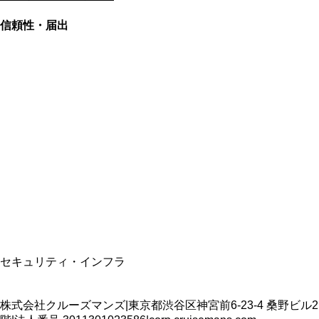
信頼性・届出
総合旅行業務取扱管理者
資格保有
適格請求書発行事業者
T3011301023586
SSL/TLS暗号化通信
セキュリティ・インフラ
株式会社クルーズマンズ
|
東京都渋谷区神宮前6-23-4 桑野ビル2