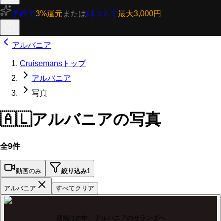
予約で
3%還元
または
口コミで
最大3,000円
アルバニア
Cruisemansトップ
アルバニア
写真
🇦🇱
アルバニアの写真
全9件
動画のみ
絞り込み
1
アルバニア
すべてクリア
朝焼けの中、アルバニアのサランダへ