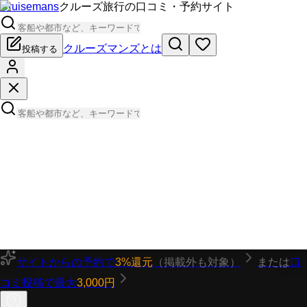
Cruisemans
クルーズ旅行の口コミ・予約サイト
クルーズマンズとは
投稿する
サイトからの予約で
3%還元
（掲載外も対象）
または
口
コミ投稿で最大
3,000円