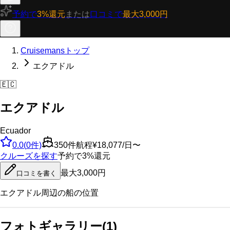
予約で
3%還元
または
口コミで
最大3,000円
Cruisemansトップ
エクアドル
🇪🇨
エクアドル
Ecuador
0.0
(
0
件)
350
件航程
¥18,077/日〜
クルーズを探す
予約で3%還元
最大3,000円
口コミを書く
エクアドル
周辺の船の位置
フォトギャラリー
(
1
)