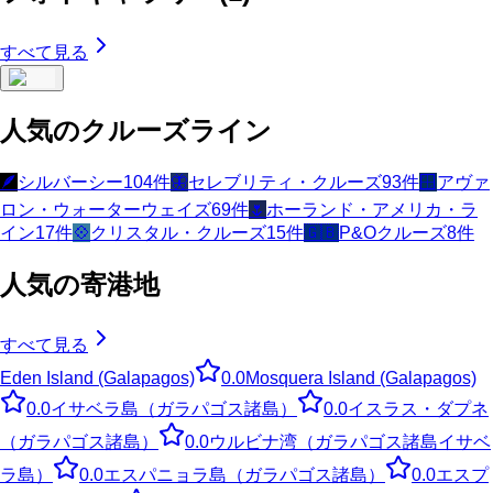
すべて見る
人気のクルーズライン
🪶
シルバーシー
104
件
🦋
セレブリティ・クルーズ
93
件
🪟
アヴァ
ロン・ウォーターウェイズ
69
件
🌷
ホーランド・アメリカ・ラ
イン
17
件
💠
クリスタル・クルーズ
15
件
🇬🇧
P&Oクルーズ
8
件
人気の寄港地
すべて見る
Eden Island (Galapagos)
0.0
Mosquera Island (Galapagos)
0.0
イサベラ島（ガラパゴス諸島）
0.0
イスラス・ダプネ
（ガラパゴス諸島）
0.0
ウルビナ湾（ガラパゴス諸島イサベ
ラ島）
0.0
エスパニョラ島（ガラパゴス諸島）
0.0
エスプ