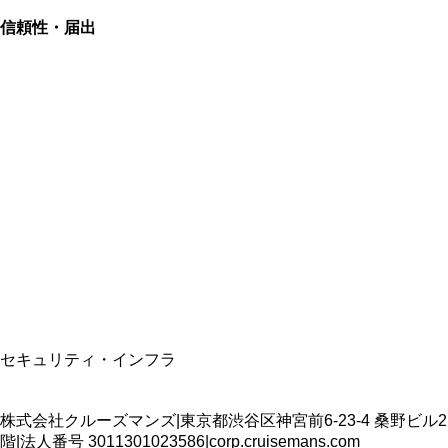
信頼性・届出
総合旅行業務取扱管理者
資格保有
適格請求書発行事業者
T3011301023586
SSL/TLS暗号化通信
セキュリティ・インフラ
株式会社クルーズマンズ
|
東京都渋谷区神宮前6-23-4 桑野ビル2
階
|
法人番号
3011301023586
|
corp.cruisemans.com