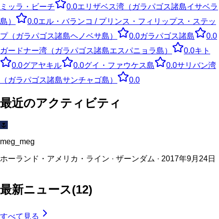
ミッラ・ビーチ
0.0
エリザベス湾（ガラパゴス諸島イサベラ
島）
0.0
エル・バランコ / プリンス・フィリップス・ステッ
プ（ガラパゴス諸島ヘノベサ島）
0.0
ガラパゴス諸島
0.0
ガードナー湾（ガラパゴス諸島エスパニョラ島）
0.0
キト
0.0
グアヤキル
0.0
グイ・ファウケス島
0.0
サリバン湾
（ガラパゴス諸島サンチャゴ島）
0.0
最近のアクティビティ
🌷
meg_meg
ホーランド・アメリカ・ライン · ザーンダム · 2017年9月24日
最新ニュース
(
12
)
すべて見る