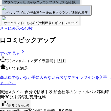
マウンガヌイ山頂からクラウンプリンセスを撮影。
マウンガヌイ山の登山道から眺めるタウランガ西側の海岸
オークランドにあるOK(大橋巨泉）ギフトショップ
さらに表示
+
543
枚
口コミピックアップ
すべて見る
フンシャル（マデイラ諸島）
🇵🇹
5
とても満足
商店街でなかなか手に入らない有名なマデイラワインを入手し
ました。
観光スタイル
:
自分で
移動手段
:
船会社等のシャトルバス
移動時
間
:
30分未満
移動費用
:
無料
参考になった
0
ms. carpe8diem
2024年1月乗船・5/9投稿