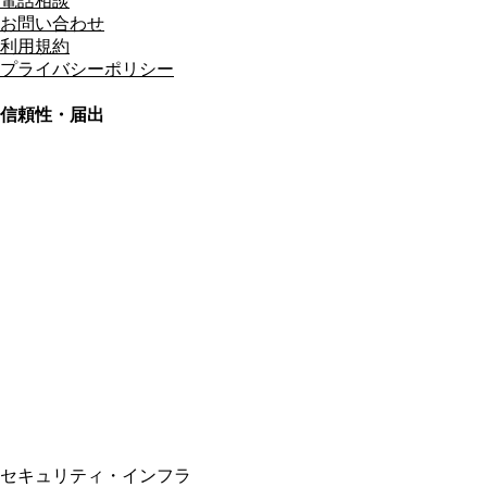
電話相談
お問い合わせ
利用規約
プライバシーポリシー
信頼性・届出
総合旅行業務取扱管理者
資格保有
適格請求書発行事業者
T3011301023586
SSL/TLS暗号化通信
セキュリティ・インフラ