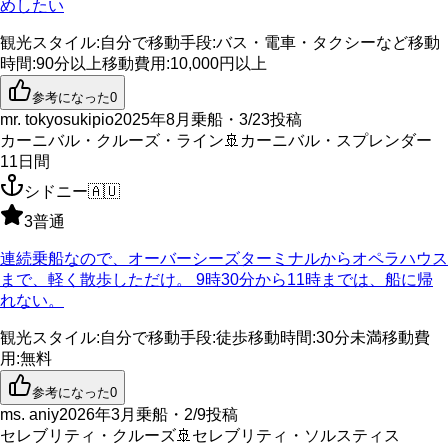
めしたい
観光スタイル
:
自分で
移動手段
:
バス・電車・タクシーなど
移動
時間
:
90分以上
移動費用
:
10,000円以上
参考になった
0
mr. tokyosukipio
2025年8月乗船・3/23投稿
カーニバル・クルーズ・ライン
🚢
カーニバル・スプレンダー
11
日間
シドニー
🇦🇺
3
普通
連続乗船なので、オーバーシーズターミナルからオペラハウス
まで、軽く散歩しただけ。 9時30分から11時までは、船に帰
れない。
観光スタイル
:
自分で
移動手段
:
徒歩
移動時間
:
30分未満
移動費
用
:
無料
参考になった
0
ms. aniy
2026年3月乗船・2/9投稿
セレブリティ・クルーズ
🚢
セレブリティ・ソルスティス