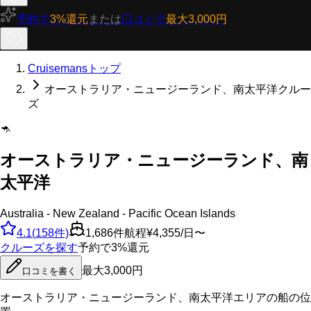
予約で
3%還元
または
口コミで
最大3,000円
Cruisemansトップ
オーストラリア・ニュージーランド、南太平洋クルー
ズ
🦘
オーストラリア・ニュージーランド、南
太平洋
Australia - New Zealand - Pacific Ocean Islands
4.1
(
158
件)
1,686
件航程
¥4,355/日〜
クルーズを探す
予約で3%還元
最大3,000円
口コミを書く
オーストラリア・ニュージーランド、南太平洋
エリアの船の位