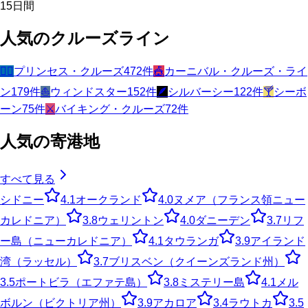
15
日間
人気のクルーズライン
🧜‍♀️
プリンセス・クルーズ
472
件
🎪
カーニバル・クルーズ・ライ
ン
179
件
⛵
ウィンドスター
152
件
🪶
シルバーシー
122
件
🍸
シーボ
ーン
75
件
⚔️
バイキング・クルーズ
72
件
人気の寄港地
すべて見る
シドニー
4.1
オークランド
4.0
ヌメア（フランス領ニュー
カレドニア）
3.8
ウェリントン
4.0
ダニーデン
3.7
リフ
ー島（ニューカレドニア）
4.1
タウランガ
3.9
アイランド
湾（ラッセル）
3.7
ブリスベン（クイーンズランド州）
3.5
ポートビラ（エファテ島）
3.8
ミステリー島
4.1
メル
ボルン（ビクトリア州）
3.9
アカロア
3.4
ラウトカ
3.5