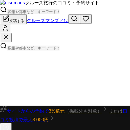
Cruisemans
クルーズ旅行の口コミ・予約サイト
クルーズマンズとは
投稿する
サイトからの予約で
3%還元
（掲載外も対象）
または
口
コミ投稿で最大
3,000円