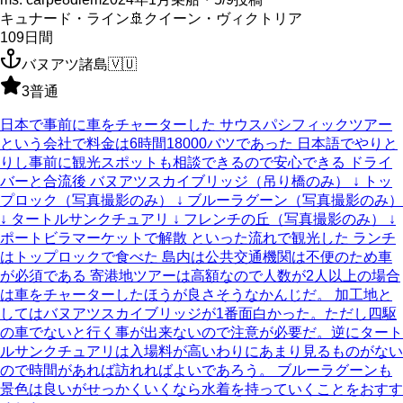
キュナード・ライン
🚢
クイーン・ヴィクトリア
109
日間
バヌアツ諸島
🇻🇺
3
普通
日本で事前に車をチャーターした サウスパシフィックツアー
という会社で料金は6時間18000バツであった 日本語でやりと
りし事前に観光スポットも相談できるので安心できる ドライ
バーと合流後 バヌアツスカイブリッジ（吊り橋のみ） ↓ トッ
プロック（写真撮影のみ） ↓ ブルーラグーン（写真撮影のみ）
↓ タートルサンクチュアリ ↓ フレンチの丘（写真撮影のみ） ↓
ポートビラマーケットで解散 といった流れで観光した ランチ
はトップロックで食べた 島内は公共交通機関は不便のため車
が必須である 寄港地ツアーは高額なので人数が2人以上の場合
は車をチャーターしたほうが良さそうなかんじだ。 加工地と
してはバヌアツスカイブリッジが1番面白かった。ただし四駆
の車でないと行く事が出来ないので注意が必要だ。逆にタート
ルサンクチュアリは入場料が高いわりにあまり見るものがない
ので時間があれば訪れればよいであろう。 ブルーラグーンも
景色は良いがせっかくいくなら水着を持っていくことをおすす