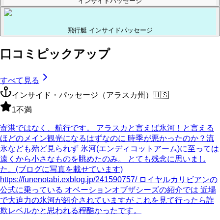
インサイドパッセージ
飛行艇 インサイドパッセージ
口コミピックアップ
すべて見る
インサイド・パッセージ（アラスカ州）
🇺🇸
1
不満
寄港ではなく、航行です。 アラスカと言えば氷河！と言える
ほどのメイン観光になるはずなのに 時季が悪かったのか？流
氷なども殆ど見られず 氷河(エンディコットアーム)に至っては
遠くから小さなものを眺めたのみ。 とても残念に思いまし
た。(ブログに写真を載せています)
https://funenotabi.exblog.jp/241590757/ ロイヤルカリビアンの
公式に乗っている オベーションオブザシーズの紹介では 近場
で大迫力の氷河が紹介されていますが これを見て行ったら詐
欺レベルかと思われる程酷かったです。