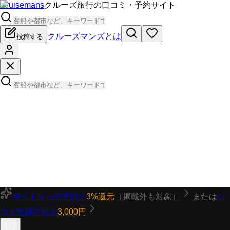
Cruisemans
クルーズ旅行の口コミ・予約サイト
クルーズマンズとは
投稿する
サイトからの予約で
3%還元
（掲載外も対象）
または
口
コミ投稿で最大
3,000円