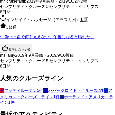
mr. cruisefanjp
2019年9月乗船・2019/10/27投稿
セレブリティ・クルーズ
🚢
セレブリティ・イクリプス
8
日間
インサイド・パッセージ（アラスカ州）
🇺🇸
3
普通
午前中は霧で何も見えない。午後になると晴れた。
参考になった
0
ms. aniy
2019年9月乗船・2019/9/16投稿
セレブリティ・クルーズ
🚢
セレブリティ・イクリプス
8
日間
人気のクルーズライン
🧭
フッティルーテン
5
件
🎓
ハパックロイド・クルーズ
2
件
🦅
ア
メリカン・クルーズ・ライン
1
件
🌷
ホーランド・アメリカ・ラ
イン
1
件
最近のアクティビティ