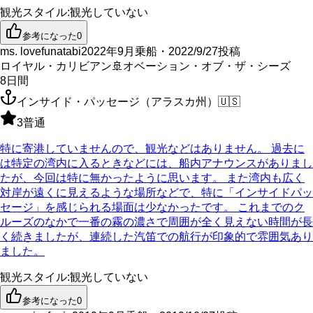
観光スタイル
:
観光していない
参考になった
0
ms. lovefunatabi
2022年9月乗船・2022/9/27投稿
ロイヤル・カリビアン
🚢
オベーション・オブ・ザ・シーズ
8
日間
インサイド・パッセージ（アラスカ州）
🇺🇸
3
普通
特に寄港していませんので、観光などはありません。 過去に
は特定の湾内に入るときなどには、船内アナウンスがありまし
たが、今回は特に無かったように思います。 また湾内も広く
対岸が遠くに見えるような場所などで、特に「インサイドパッ
セージ」を感じられる場面は少なかったです。 これまでのク
ルーズのなかで一番の霧の濃さで周囲が全く見えない時間が長
く続きましたが、連続した汽笛での航行が印象的で雰囲気あり
ました。
観光スタイル
:
観光していない
参考になった
0