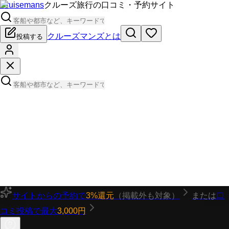
Cruisemans
クルーズ旅行の口コミ・予約サイト
クルーズマンズとは
投稿する
サイトからの予約で
3%還元
（掲載外も対象）
または
口
コミ投稿で最大
3,000円