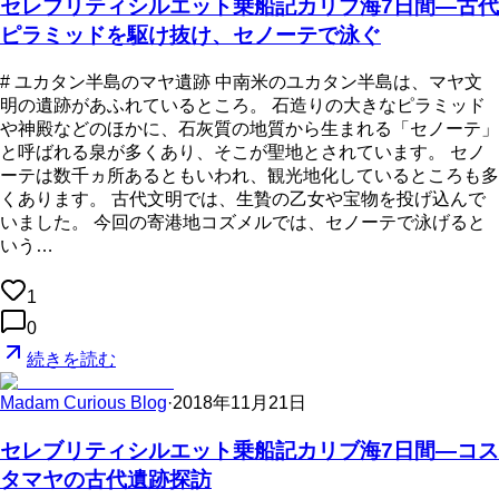
セレブリティシルエット乗船記カリブ海7日間―古代
ピラミッドを駆け抜け、セノーテで泳ぐ
# ユカタン半島のマヤ遺跡 中南米のユカタン半島は、マヤ文
明の遺跡があふれているところ。 石造りの大きなピラミッド
や神殿などのほかに、石灰質の地質から生まれる「セノーテ」
と呼ばれる泉が多くあり、そこが聖地とされています。 セノ
ーテは数千ヵ所あるともいわれ、観光地化しているところも多
くあります。 古代文明では、生贄の乙女や宝物を投げ込んで
いました。 今回の寄港地コズメルでは、セノーテで泳げると
いう…
1
0
続きを読む
Madam Curious Blog
·
2018年11月21日
セレブリティシルエット乗船記カリブ海7日間―コス
タマヤの古代遺跡探訪