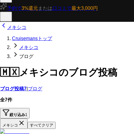
予約で
3%還元
または
口コミで
最大3,000円
メキシコ
Cruisemansトップ
メキシコ
ブログ
🇲🇽
メキシコのブログ投稿
ブログ投稿
7
|
ブログ
全7件
絞り込み
1
メキシコ
すべてクリア