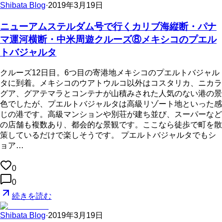
Shibata Blog
·
2019年3月19日
ニューアムステルダム号で行くカリブ海縦断・パナ
マ運河横断・中米周遊クルーズ⑧メキシコのプエル
トバジャルタ
クルーズ12日目。6つ目の寄港地メキシコのプエルトバジャル
タに到着。メキシコのウアトウルコ以外はコスタリカ、ニカラ
グア、グアテマラとコンテナが山積みされた人気のない港の景
色でしたが、プエルトバジャルタは高級リゾート地といった感
じの港です。高級マンションや別荘が建ち並び、スーパーなど
の店舗も複数あり、都会的な景観です。ここなら徒歩で町を散
策しているだけで楽しそうです。 プエルトバジャルタでもシ
ョア…
0
0
続きを読む
Shibata Blog
·
2019年3月19日