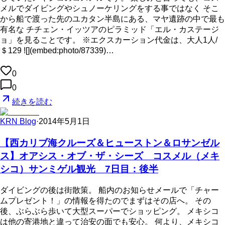
メルでダイビングやシュノーケリングをする事ではなく そこ
から船で渡った先のユカタン半島にある、マヤ遺跡の中で最も
有名な チチェン・イッツアのピラミッド「エル・カステージ
ョ」を見ることです。 ※エクスカーション代金は、大人1人/
＄129 ![](embed:photo/87339)…
0
0
続きを読む
KRN Blog
·
2014年5月1日
【西カリブ海クルーズ＆ヒューストン＆ロサンゼル
ス】オアシス・オブ・ザ・シーズ コスメル（メキ
シコ）サンミゲル観光 7日目：後半
ダイビングの後は街散策。 船内のお知らせメールで「チャー
ムプレゼント！」の情報を得たのでまずはその店へ。 その
後、ぶらぶら歩いて大型スーパーでショッピング。 メキシコ
は他の寄港地と違って治安の面でも安心。 何より、メキシコ