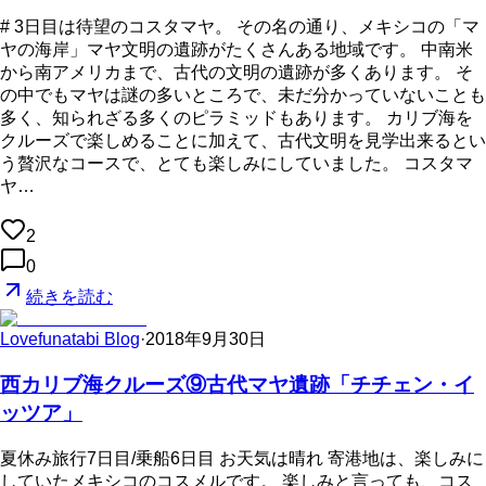
# 3日目は待望のコスタマヤ。 その名の通り、メキシコの「マ
ヤの海岸」マヤ文明の遺跡がたくさんある地域です。 中南米
から南アメリカまで、古代の文明の遺跡が多くあります。 そ
の中でもマヤは謎の多いところで、未だ分かっていないことも
多く、知られざる多くのピラミッドもあります。 カリブ海を
クルーズで楽しめることに加えて、古代文明を見学出来るとい
う贅沢なコースで、とても楽しみにしていました。 コスタマ
ヤ…
2
0
続きを読む
Lovefunatabi Blog
·
2018年9月30日
西カリブ海クルーズ⑨古代マヤ遺跡「チチェン・イ
ッツア」
夏休み旅行7日目/乗船6日目 お天気は晴れ 寄港地は、楽しみに
していたメキシコのコスメルです。 楽しみと言っても、コス