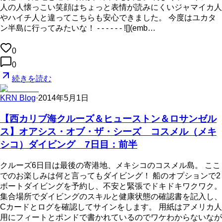
人の人懐っこい笑顔はちょっと表情が読みにくいジャマイカ人
やハイチ人と違ってこちらも安心できました。 今度はユカタ
ン半島に行ってみたいな！ - - - - - - ![](emb…
0
0
続きを読む
KRN Blog
·
2014年5月1日
【西カリブ海クルーズ＆ヒューストン＆ロサンゼル
ス】オアシス・オブ・ザ・シーズ コスメル（メキ
シコ）ダイビング 7日目：前半
クルーズ6日目は最後の寄港地、メキシコのコスメル島。 ここ
でのお楽しみは何と言ってもダイビング！ 船のオプションで2
ボートダイビングを予約し、不安と緊張でドキドキワクワク。
集合場所でダイビングのスキルと健康状態の確認書を記入し、
Cカードとログを確認してサインをします。 用紙はアメリカ人
用にフィートとポンドで書かれているのでワケわからないなが