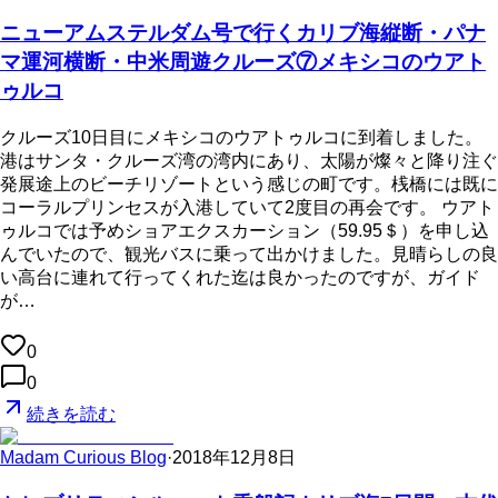
ニューアムステルダム号で行くカリブ海縦断・パナ
マ運河横断・中米周遊クルーズ⑦メキシコのウアト
ゥルコ
クルーズ10日目にメキシコのウアトゥルコに到着しました。
港はサンタ・クルーズ湾の湾内にあり、太陽が燦々と降り注ぐ
発展途上のビーチリゾートという感じの町です。桟橋には既に
コーラルプリンセスが入港していて2度目の再会です。 ウアト
ゥルコでは予めショアエクスカーション（59.95＄）を申し込
んでいたので、観光バスに乗って出かけました。見晴らしの良
い高台に連れて行ってくれた迄は良かったのですが、ガイド
が…
0
0
続きを読む
Madam Curious Blog
·
2018年12月8日