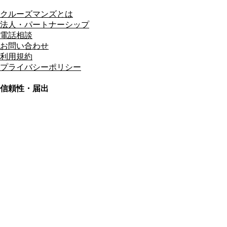
クルーズマンズとは
法人・パートナーシップ
電話相談
お問い合わせ
利用規約
プライバシーポリシー
信頼性・届出
総合旅行業務取扱管理者
資格保有
適格請求書発行事業者
T3011301023586