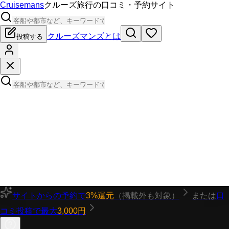
Cruisemans
クルーズ旅行の口コミ・予約サイト
クルーズマンズとは
投稿する
サイトからの予約で
3%還元
（掲載外も対象）
または
口
コミ投稿で最大
3,000円