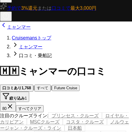
予約で
3%還元
または
口コミで
最大3,000円
ミャンマー
Cruisemansトップ
ミャンマー
口コミ・乗船記
🇲🇲
ミャンマーの口コミ
|
|
口コミあり
1,768
すべて
Future Cruise
絞り込み
1
80
すべてクリア
注目のクルーズライン
:
プリンセス・クルーズ
ロイヤル・
カリビアン
MSCクルーズ
コスタ・クルーズ
ノルウェ
ージャン・クルーズ・ライン
日本船