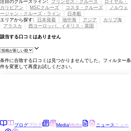
注目のクルーズライン
:
プリンセス・クルーズ
ロイヤル・
カリビアン
MSCクルーズ
コスタ・クルーズ
ノルウェ
ージャン・クルーズ・ライン
日本船
エリアから探す
:
日本発着
地中海
アジア
カリブ海
アラスカ
西ヨーロッパ、イギリス・英国
該当する口コミはありません
条件に合致する口コミは見つかりませんでした。フィルター条
件を変更して再度お試しください。
ブログ
ブログ
Media
Media
ニュース
ニュー