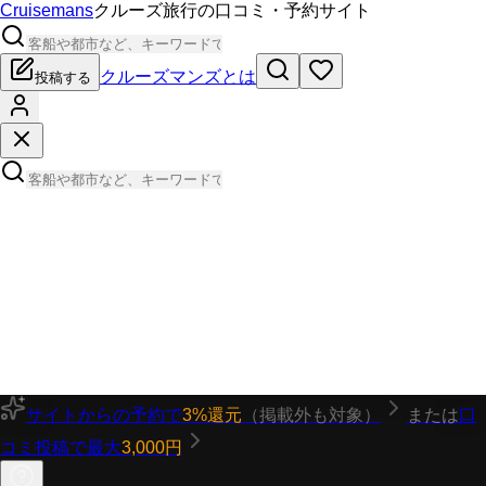
Cruisemans
クルーズ旅行の口コミ・予約サイト
クルーズマンズとは
投稿する
サイトからの予約で
3%還元
（掲載外も対象）
または
口
コミ投稿で最大
3,000円