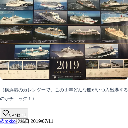
（横浜港のカレンダーで、この１年どんな船がいつ入出港する
のかチェック！）
いいね！
1
@
rokko
投稿日
2019/07/11