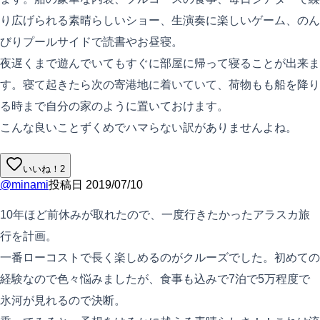
り広げられる素晴らしいショー、生演奏に楽しいゲーム、のん
びりプールサイドで読書やお昼寝。
夜遅くまで遊んでいてもすぐに部屋に帰って寝ることが出来ま
す。寝て起きたら次の寄港地に着いていて、荷物もも船を降り
る時まで自分の家のように置いておけます。
こんな良いことずくめでハマらない訳がありませんよね。
いいね！
2
@
minami
投稿日
2019/07/10
10年ほど前休みが取れたので、一度行きたかったアラスカ旅
行を計画。
一番ローコストで長く楽しめるのがクルーズでした。初めての
経験なので色々悩みましたが、食事も込みで7泊で5万程度で
氷河が見れるので決断。