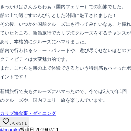
きっかけはさんふらわぁ（国内フェリー）での船旅でした。
船の上で過ごすのんびりとした時間に魅了されました！
その後、いつか外国船クルーズにも行ってみたいなぁ、と憧れ
ていたところ、新婚旅行でカリブ海クルーズをするチャンスが
あり、本格的にクルーズにハマりました。
船内で行われるショー・パレードや、遊び尽くせないほどのア
クティビティは大変魅力的です。
また、これらを海の上で体験できるという特別感もハマったポ
イントです！
新婚旅行で夫もクルーズにハマったので、今では2人で年1回
のクルーズや、国内フェリー旅を楽しんでいます。
カリブ海
食事・ダイニング
いいね！
1
@
maruko
投稿日
2019/07/11