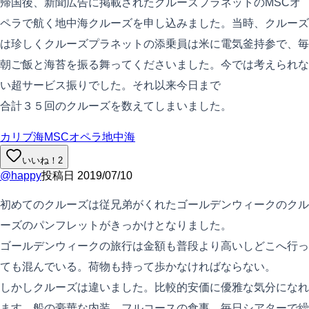
帰国後、新聞広告に掲載されたクルーズプラネットのMSCオ
ペラで航く地中海クルーズを申し込みました。当時、クルーズ
は珍しくクルーズプラネットの添乗員は米に電気釜持参で、毎
朝ご飯と海苔を振る舞ってくださいました。今では考えられな
い超サービス振りでした。それ以来今日まで
合計３５回のクルーズを数えてしまいました。
カリブ海
MSCオペラ
地中海
いいね！
2
@
happy
投稿日
2019/07/10
初めてのクルーズは従兄弟がくれたゴールデンウィークのクル
ーズのパンフレットがきっかけとなりました。
ゴールデンウィークの旅行は金額も普段より高いしどこへ行っ
ても混んでいる。荷物も持って歩かなければならない。
しかしクルーズは違いました。比較的安価に優雅な気分になれ
ます。船の豪華な内装、フルコースの食事、毎日シアターで繰