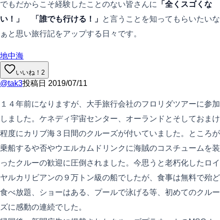
でもだからこそ経験したことのない皆さんに
「全くスゴくな
い！」
「誰でも行ける！」
と言うことを知ってもらいたいな
ぁと思い旅行記をアップする日々です。
地中海
いいね！
2
@
tak3
投稿日
2019/07/11
１４年前になりますが、大手旅行会社のフロリダツアーに参加
しました。ケネディ宇宙センター、オーランドとそしておまけ
程度にカリブ海３日間のクルーズが付いていました。ところが
乗船するや否やウエルカムドリンクに海賊のコスチュームを装
ったクルーの歓迎に圧倒されました。今思うと老朽化したロイ
ヤルカリビアンの９万トン級の船でしたが、食事は無料で殆ど
食べ放題、ショーはある、プールで泳げる等、初めてのクルー
ズに感動の連続でした。