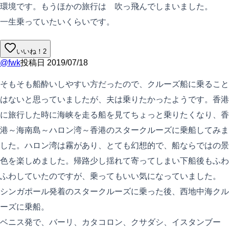
環境です。もうほかの旅行は 吹っ飛んでしまいました。
一生乗っていたいくらいです。
いいね！
2
@
fwk
投稿日
2019/07/18
そもそも船酔いしやすい方だったので、クルーズ船に乗ること
はないと思っていましたが、夫は乗りたかったようです。香港
に旅行した時に海峡を走る船を見てちょっと乗りたくなり、香
港～海南島～ハロン湾～香港のスタークルーズに乗船してみま
した。ハロン湾は霧があり、とても幻想的で、船ならではの景
色を楽しめました。帰路少し揺れて寄ってしまい下船後もふわ
ふわしていたのですが、乗ってもいい気になっていました。
シンガポール発着のスタークルーズに乗った後、西地中海クル
ーズに乗船。
ベニス発で、バーリ、カタコロン、クサダシ、イスタンブー