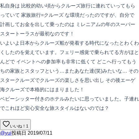
私自身は 比較的幼い頃からクルーズ旅行に連れていってもら
っていて 家族旅行=クルーズ な環境だったのですが、自分で
計画してお金を出して乗ったのは ミレニアムの年のスーパー
スタートーラスが最初なのです！
いよいよ日本からクルーズ船が発着する時代になったとわくわ
くしたのを覚えています。フェリー感覚で乗られてる方がほと
んどで イベントへの参加率も非常に低くて どこへ行ってもう
ちの家族とスタッフという…またあなた達(笑)みたいな… その
スタークルーズでクルーズの楽しさを思い出し その後エーゲ
海クルーズで本格的にはまりました！
ベビーシッター付きのホテルみたいに思っていました。子連れ
でこれほど安心安全な旅スタイルはないのでは？
いいね！
1
@
yui
投稿日
2019/07/11