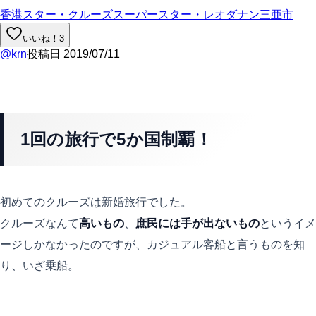
香港
スター・クルーズ
スーパースター・レオ
ダナン
三亜市
いいね！
3
@
krn
投稿日
2019/07/11
1回の旅行で5か国制覇！
初めてのクルーズは新婚旅行でした。
クルーズなんて
高いもの
、
庶民には手が出ないもの
というイメ
ージしかなかったのですが、カジュアル客船と言うものを知
り、いざ乗船。