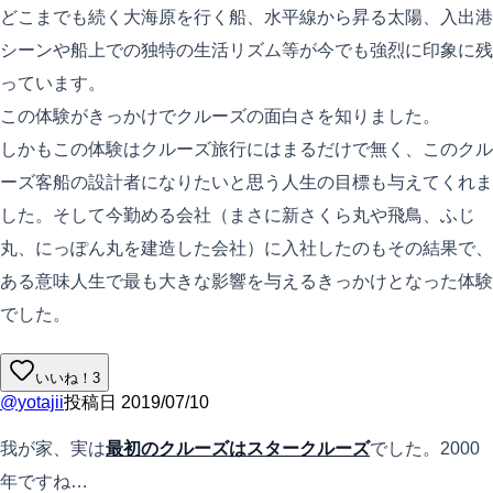
どこまでも続く大海原を行く船、水平線から昇る太陽、入出港
シーンや船上での独特の生活リズム等が今でも強烈に印象に残
っています。
この体験がきっかけでクルーズの面白さを知りました。
しかもこの体験はクルーズ旅行にはまるだけで無く、このクル
ーズ客船の設計者になりたいと思う人生の目標も与えてくれま
した。そして今勤める会社（まさに新さくら丸や飛鳥、ふじ
丸、にっぽん丸を建造した会社）に入社したのもその結果で、
ある意味人生で最も大きな影響を与えるきっかけとなった体験
でした。
いいね！
3
@
yotajii
投稿日
2019/07/10
我が家、実は
最初のクルーズはスタークルーズ
でした。2000
年ですね…