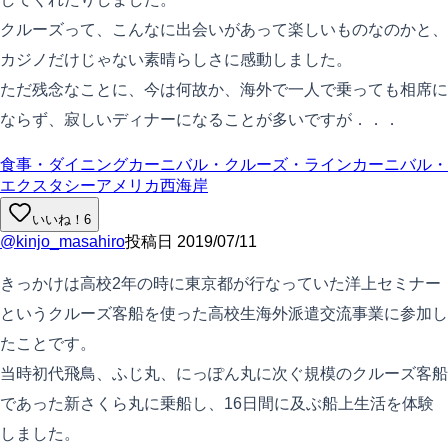
クルーズって、こんなに出会いがあって楽しいものなのかと、
カジノだけじゃない素晴らしさに感動しました。
ただ残念なことに、今は何故か、海外で一人で乗っても相席に
ならず、寂しいディナーになることが多いですが．．．
食事・ダイニング
カーニバル・クルーズ・ライン
カーニバル・
エクスタシー
アメリカ西海岸
いいね！
6
@
kinjo_masahiro
投稿日
2019/07/11
きっかけは高校2年の時に東京都が行なっていた洋上セミナー
というクルーズ客船を使った高校生海外派遣交流事業に参加し
たことです。
当時初代飛鳥、ふじ丸、にっぽん丸に次ぐ規模のクルーズ客船
であった新さくら丸に乗船し、16日間に及ぶ船上生活を体験
しました。