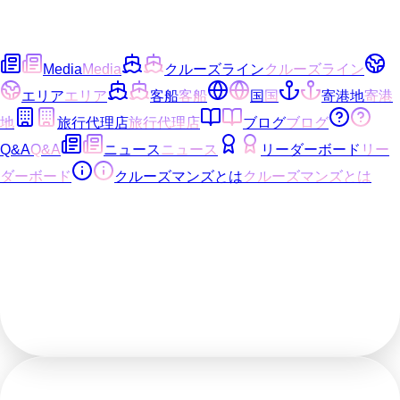
Media
Media
クルーズライン
クルーズライン
エリア
エリア
客船
客船
国
国
寄港地
寄港
地
旅行代理店
旅行代理店
ブログ
ブログ
Q&A
Q&A
ニュース
ニュース
リーダーボード
リー
ダーボード
クルーズマンズとは
クルーズマンズとは