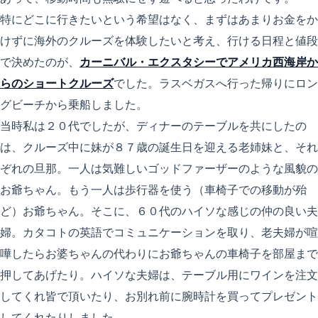
特にどこに行きたいという希望はなく、まずはあまりお金をか
けずに海外のクルーズを体験したいと考え、行ける日程と値段
で決めたのが、
カーニバル・エクスタシーでアメリカ西海岸か
らのショートクルーズ
でした。ラスベガスへ行った帰りにロン
グビーチから乗船しました。
当時私は２０代でしたが、ディナーのテーブルを共にしたの
は、クルーズ中に妹が８７歳の誕生日を迎える老姉妹と、それ
ぞれの旦那。一人は気難しいゴッドファーザーのような風貌の
お爺ちゃん。もう一人は歩行器を使う（車椅子での移動が殆
ど）お爺ちゃん。そこに、６０代のハイソな感じの仲の良い夫
婦。カタコトの英語でコミュニケーションを取り、老夫婦が喧
嘩したらお婆ちゃんの代わりにお爺ちゃんの車椅子を部屋まで
押してあげたり。ハイソな夫婦は、テーブル用にワインを注文
してくれ皆で頂いたり、お別れ前に腕時計を買ってプレゼント
してくれたりしました。