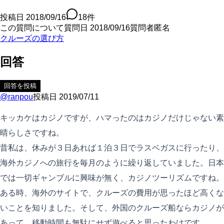
投稿日
2018/09/16
18
件
この質問について
質問日
2018/09/16
質問者
匿名
クルーズの選び方
回答
回答を投稿
@
ranpou
投稿日
2019/07/11
キッカケはカジノですが、ハマったのはカジノだけじゃない素
晴らしさですね。
昔私は、休みが３日あれば１泊３日でラスベガスに行ったり、
海外カジノへの旅行を毎月のように繰り返していました。日本
では一切ギャンブルに興味が無く、カジノツーリズムですね。
ある時、海外のサイトで、クルーズの費用が思ったほど高くな
いことを知りました。そして、外国のクルーズ船ならカジノが
あって、移動時間も無駄にせず遊べると思ったわけです。