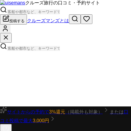
Cruisemans
クルーズ旅行の口コミ・予約サイト
クルーズマンズとは
投稿する
サイトからの予約で
3%還元
（掲載外も対象）
または
口
コミ投稿で最大
3,000円