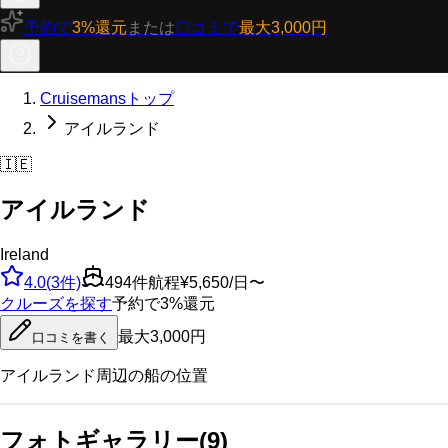
予約で
3%還元
または
口コミで
最大3,000円
Cruisemansトップ
アイルランド
🇮🇪
アイルランド
Ireland
4.0
(
3
件)
494
件航程
¥5,650/日〜
クルーズを探す
予約で3%還元
最大3,000円
口コミを書く
アイルランド
周辺の船の位置
フォトギャラリー
(
9
)