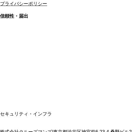
プライバシーポリシー
信頼性・届出
総合旅行業務取扱管理者
資格保有
適格請求書発行事業者
T3011301023586
SSL/TLS暗号化通信
セキュリティ・インフラ
株式会社クルーズマンズ
|
東京都渋谷区神宮前6-23-4 桑野ビル2