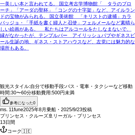
一美しい本と言われてる。 国立考古学博物館「 タラのブロ
ーチ」「アーダの聖杯」「コングの十字架」など、アイルラン
ドの宝物がみられる。 国立美術館 「キリストの逮捕」カラ
バッジョ・「手紙を書く婦人と召使」フェルメールなど素晴ら
しい絵画がある。 私たちはアルコールをたしなまないで、
縁がなかったが、テンプルバー アイリッシュパブやギネスビ
ール生誕の地、ギネス・ストアハウスなど、左党には魅力的な
場所もある。
観光スタイル
:
自分で
移動手段
:
バス・電車・タクシーなど
移動
時間
:
30〜60分
移動費用
:
500円未満
参考になった
0
ms. 11fune
2025年8月乗船・2025/9/23投稿
プリンセス・クルーズ
🚢
リーガル・プリンセス
13
日間
コーク
🇮🇪