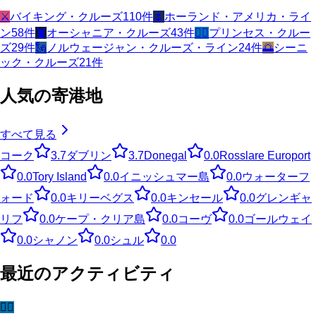
⚔️
バイキング・クルーズ
110
件
🌷
ホーランド・アメリカ・ライ
ン
58
件
🦞
オーシャニア・クルーズ
43
件
🧜‍♀️
プリンセス・クルー
ズ
29
件
🗽
ノルウェージャン・クルーズ・ライン
24
件
🌅
シーニ
ック・クルーズ
21
件
人気の寄港地
すべて見る
コーク
3.7
ダブリン
3.7
Donegal
0.0
Rosslare Europort
0.0
Tory Island
0.0
イニッシュマー島
0.0
ウォーターフ
ォード
0.0
キリーベグス
0.0
キンセール
0.0
グレンギャ
リフ
0.0
ケープ・クリア島
0.0
コーヴ
0.0
ゴールウェイ
0.0
シャノン
0.0
シュル
0.0
最近のアクティビティ
🧜‍♀️