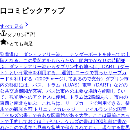
口コミピックアップ
すべて見る
ダブリン
🇮🇪
5
とても満足
到着港は、ダン・レアリー港。 テンダーボートを使っての上
陸となる。この乗船券をもらうため、船内でかなりの時間並
ぶ。ダン・レアリー港からダブリン中心地へは、DART（ダー
ト）という電車を利用する。 運賃はコークで買ったリープカ
ードを利用する（20€チャージしてあるので充分）ダブリン市
内の移動には、バス、トラム（LUAS）電車（DART）などの
公共交通機関が充実、バスは市内の主要な場所を網羅してい
て、観光地へのアクセスに便利。トラムは2路線あり、市内の
東西と南北を結ぶ、これらは、リープカードで利用できる。徒
歩での観光も可 トリニティカレッジ アイルランドの国宝
「ケルズの書」で有名な図書館がある大学。ここは事前にネッ
トで予約しておくほうがいい。ケルズの書は1200年前に書か
れたもので現在も見事な状態で保存されており、現存する世界