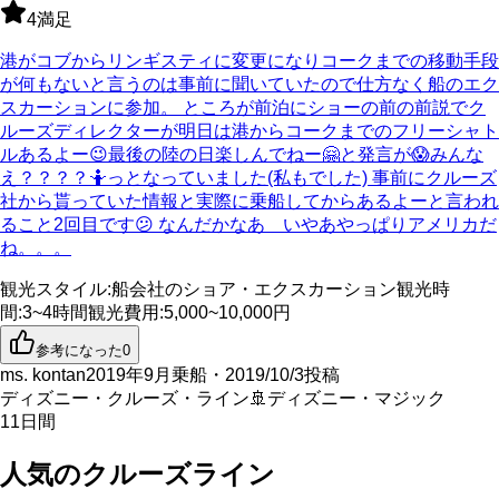
4
満足
港がコブからリンギスティに変更になりコークまでの移動手段
が何もないと言うのは事前に聞いていたので仕方なく船のエク
スカーションに参加。 ところが前泊にショーの前の前説でク
ルーズディレクターが明日は港からコークまでのフリーシャト
ルあるよー😉最後の陸の日楽しんでねー🤗と発言が😱みんな
え？？？？🤷っとなっていました(私もでした) 事前にクルーズ
社から貰っていた情報と実際に乗船してからあるよーと言われ
ること2回目です😕 なんだかなあ いやあやっぱりアメリカだ
ね。。。
観光スタイル
:
船会社のショア・エクスカーション
観光時
間
:
3~4時間
観光費用
:
5,000~10,000円
参考になった
0
ms. kontan
2019年9月乗船・2019/10/3投稿
ディズニー・クルーズ・ライン
🚢
ディズニー・マジック
11
日間
人気のクルーズライン