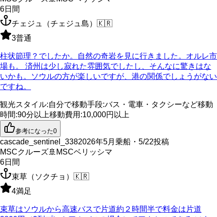
6
日間
チェジュ（チェジュ島）
🇰🇷
3
普通
柱状節理？でしたか。自然の奇岩を見に行きました。オルレ市
場も。 済州は少し寂れた雰囲気でしたし、そんなに驚きはな
いかも。ソウルの方が楽しいですが、港の関係でしょうがない
ですね。
観光スタイル
:
自分で
移動手段
:
バス・電車・タクシーなど
移動
時間
:
90分以上
移動費用
:
10,000円以上
参考になった
0
cascade_sentinel_338
2026年5月乗船・5/22投稿
MSCクルーズ
🚢
MSCベリッシマ
6
日間
束草（ソクチョ）
🇰🇷
4
満足
束草はソウルから高速バスで片道約２時間半で料金は片道