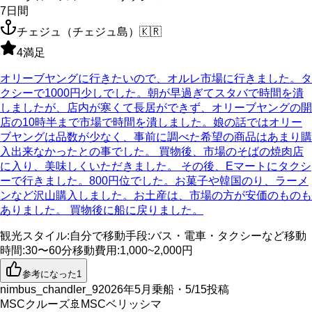
7
日間
チェジュ（チェジュ島）
🇰🇷
4
満足
オリーブヤングに行きたいので、オルレ市場に行きました。タ
クシーで1000円少しでした。朝が早過ぎてスタバで時間を潰
しましたが、店内が寒くて長居ができず、オリーブヤングの開
店の10時半まで市場で時間を潰しました。娘の話ではオリー
ブヤングは品数が少なく、事前に調べた希望の商品はあまり購
入出来なかったとの事でした。 買物後、市場のそばの焼肉店
に入り、美味しくいただきました。 その後、Eマートにタクシ
ーで行きました。800円位でした。お菓子や韓国のり、ラーメ
ンなど沢山購入しました。お土産は、市場の方が安価のものも
ありました。 買物後に船に戻りました。
観光スタイル
:
自分で
移動手段
:
バス・電車・タクシーなど
移動
時間
:
30〜60分
移動費用
:
1,000~2,000円
参考になった
1
nimbus_chandler_9
2026年5月乗船・5/15投稿
MSCクルーズ
🚢
MSCベリッシマ