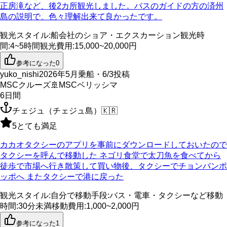
正房滝など、後2カ所観光しました。バスのガイドの方の済州
島の説明で、色々理解出来て良かったです。
観光スタイル
:
船会社のショア・エクスカーション
観光時
間
:
4~5時間
観光費用
:
15,000~20,000円
参考になった
0
yuko_nishi
2026年5月乗船・6/3投稿
MSCクルーズ
🚢
MSCベリッシマ
6
日間
チェジュ（チェジュ島）
🇰🇷
5
とても満足
カカオタクシーのアプリを事前にダウンロードしておいたので
タクシーを呼んで移動した ネゴリ食堂で太刀魚を食べてから
徒歩で市場へ行き散策して買い物後、タクシーでチョンバンポ
ッポへ またタクシーで港に戻った
観光スタイル
:
自分で
移動手段
:
バス・電車・タクシーなど
移動
時間
:
30分未満
移動費用
:
1,000~2,000円
参考になった
1