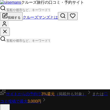
Cruisemans
クルーズ旅行の口コミ・予約サイト
クルーズマンズとは
投稿する
サイトからの予約で
3%還元
（掲載外も対象）
または
口
コミ投稿で最大
3,000円