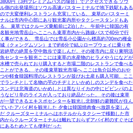
3800円（3列プレミアムバスの場合）でアクセスできる ソウ
ル側の出発場所はソウル高速バスターミナルで地下鉄駅もある
ので大変便利レストランも充実している。 束草のバスターミ
ナルは市内中心部にあり観光案内所やタクシースタンドもあ
る。 束草ではクルーズ乗船前に2泊した。 午前中に韓国の有
名観光地雪岳山へここへも束草市内から路線バスで40分で行
く事ができる。 雪岳山では雪岳小公園から標高約700mの権金
城（クォングムソン）まで約6分で結ぶロープウェイに乗り奇
岩絶壁の絶景を空中散歩で楽しんだ。その後市内に戻り東明活
魚センターを観光ここには束草の水産物のヒラメやうになどが
水槽で売られており購入すると市場二階のレストランで食べる
ことができる。 その後束草観光市場へ ここは魚介以外のおや
つや軽食韓国料理のレストランが並びお土産も購入可能、ここ
でランチとして名物の芋のチヂミといかめしのスンデを食べた
スンデは北海道のいかめしとは異なりイカの中にビビンパのよ
うなピリ辛のライスが入っており絶品だった。 その後は束草
が一望できるエキスポセンターを観光し北朝鮮の避難民が住ん
でいたアバイ村を観光した 夕食は韓国焼肉食べ放題を楽しん
だ クルーズターミナルへはホテルからタクシーで移動した市
内からクルーズターミナルは離れておらずアバイ村のすぐそば
にあるためとても便利だった