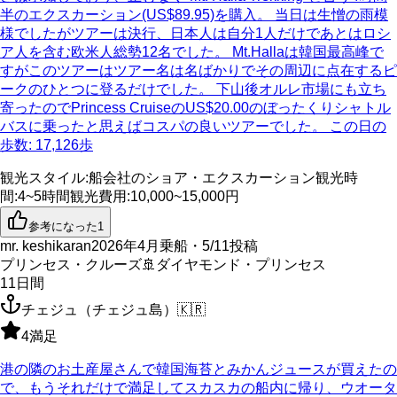
半のエクスカーション(US$89.95)を購入。 当日は生憎の雨模
様でしたがツアーは決行、日本人は自分1人だけであとはロシ
ア人を含む欧米人総勢12名でした。 Mt.Hallaは韓国最高峰で
すがこのツアーはツアー名は名ばかりでその周辺に点在するピ
ークのひとつに登るだけでした。 下山後オルレ市場にも立ち
寄ったのでPrincess CruiseのUS$20.00のぼったくりシャトル
バスに乗ったと思えばコスパの良いツアーでした。 この日の
歩数: 17,126歩
観光スタイル
:
船会社のショア・エクスカーション
観光時
間
:
4~5時間
観光費用
:
10,000~15,000円
参考になった
1
mr. keshikaran
2026年4月乗船・5/11投稿
プリンセス・クルーズ
🚢
ダイヤモンド・プリンセス
11
日間
チェジュ（チェジュ島）
🇰🇷
4
満足
港の隣のお土産屋さんで韓国海苔とみかんジュースが買えたの
で、もうそれだけで満足してスカスカの船内に帰り、ウオータ