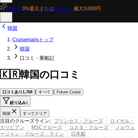
予約で
3%還元
または
口コミで
最大3,000円
韓国
Cruisemansトップ
韓国
口コミ・乗船記
🇰🇷
韓国の口コミ
|
|
口コミあり
1,768
すべて
Future Cruise
絞り込み
1
韓国
すべてクリア
注目のクルーズライン
:
プリンセス・クルーズ
ロイヤル・
カリビアン
MSCクルーズ
コスタ・クルーズ
ノルウェ
ージャン・クルーズ・ライン
日本船