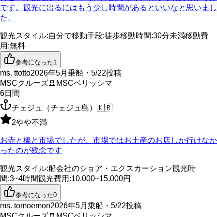
です。観光に出るにはもう少し時間があるといいなと思いまし
た。
観光スタイル
:
自分で
移動手段
:
徒歩
移動時間
:
30分未満
移動費
用
:
無料
参考になった
1
ms. ttotto
2026年5月乗船・5/22投稿
MSCクルーズ
🚢
MSCベリッシマ
6
日間
チェジュ（チェジュ島）
🇰🇷
2
やや不満
お寺と橋と市場でしたが、市場ではお土産のお店しか行けなか
ったのが残念です
観光スタイル
:
船会社のショア・エクスカーション
観光時
間
:
3~4時間
観光費用
:
10,000~15,000円
参考になった
0
ms. tomoemon
2026年5月乗船・5/22投稿
MSCクルーズ
🚢
MSCベリッシマ