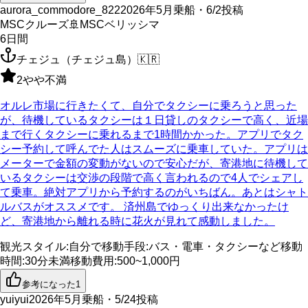
aurora_commodore_822
2026年5月乗船・6/2投稿
MSCクルーズ
🚢
MSCベリッシマ
6
日間
チェジュ（チェジュ島）
🇰🇷
2
やや不満
オルレ市場に行きたくて、自分でタクシーに乗ろうと思った
が、待機しているタクシーは１日貸しのタクシーで高く、近場
まで行くタクシーに乗れるまで1時間かかった。アプリでタク
シー予約して呼んでた人はスムーズに乗車していた。アプリは
メーターで金額の変動がないので安心だが、寄港地に待機して
いるタクシーは交渉の段階で高く言われるので4人でシェアし
て乗車。絶対アプリから予約するのがいちばん。あとはシャト
ルバスがオススメです。 済州島でゆっくり出来なかったけ
ど、寄港地から離れる時に花火が見れて感動しました。
観光スタイル
:
自分で
移動手段
:
バス・電車・タクシーなど
移動
時間
:
30分未満
移動費用
:
500~1,000円
参考になった
1
yuiyui
2026年5月乗船・5/24投稿