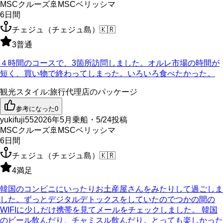
MSCクルーズ
🚢
MSCベリッシマ
6
日間
チェジュ（チェジュ島）
🇰🇷
3
普通
４時間のコースで、3箇所訪問しました。オルレ市場の時間が
短く、買い物で終わってしまった。いろいろ食べたかった。
観光スタイル
:
旅行代理店のパッケージ
参考になった
0
yukifuji55
2026年5月乗船・5/24投稿
MSCクルーズ
🚢
MSCベリッシマ
6
日間
チェジュ（チェジュ島）
🇰🇷
4
満足
韓国のコンビニにいったりお土産屋さんをみたりして過ごしま
した。ずっとデジタルデトックスをしていたのでつかの間の
WIFIに少しだけ携帯を見てメールをチェックしました。 韓国
のビール飲んだり、チャミスル飲んだり。とっても楽しかった