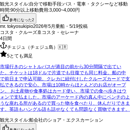
観光スタイル
:
自分で
移動手段
:
バス・電車・タクシーなど
移動
時間
:
90分以上
移動費用
:
3,000~4,000円
参考になった
2
mr. tokyosukipio
2026年5月乗船・5/19投稿
コスタ・クルーズ
🚢
コスタ・セレーナ
4
日間
チェジュ（チェジュ島）
🇰🇷
5
とても満足
市場行きのシャトルバスが港目の前から30分間隔で出てい
た。チケットは18ドルで片道でも往復でも同じ料金。船の中
で前日まで申込可能。クレカに紐付けしたクルーズカードで支
払できるので安心。市場は10時からほとんどのお店がオープ
ン。 お土産物や食事処はカード使い、市場での食べ歩きはウ
ォンで支払ました。市場のアーケード内の真ん中にベンチのよ
うな座れる所があるので買った物を食べたり、休んだりできま
す。英語もハングル語も話せなくても問題なく買物できます。
観光スタイル
:
船会社のショア・エクスカーション
参考になった
0