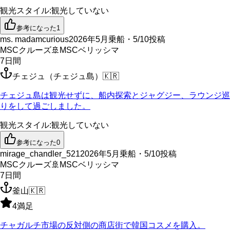
観光スタイル
:
観光していない
参考になった
1
ms. madamcurious
2026年5月乗船・5/10投稿
MSCクルーズ
🚢
MSCベリッシマ
7
日間
チェジュ（チェジュ島）
🇰🇷
チェジュ島は観光せずに、船内探索とジャグジー、ラウンジ巡
りをして過ごしました。
観光スタイル
:
観光していない
参考になった
0
mirage_chandler_521
2026年5月乗船・5/10投稿
MSCクルーズ
🚢
MSCベリッシマ
7
日間
釜山
🇰🇷
4
満足
チャガルチ市場の反対側の商店街で韓国コスメを購入。