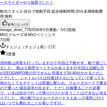
ースライダーやり放題でした！
観光スタイル
:
自分で
移動手段
:
徒歩
移動時間
:
30分未満
移動費
用
:
無料
参考になった
0
mirage_diver_778
2026年5月乗船・5/11投稿
MSCクルーズ
🚢
MSCベリッシマ
7
日間
チェジュ（チェジュ島）
🇰🇷
3
普通
済州島は何度も行っていますので今回は下船せず、船で過ごし
ました。 島は２箇所ターミナルがありますが今回は辺鄙な方
のSEOGWIPO港の方でオルレ市場まで30-40分かかるとのこ
とでした。 シャトルバスは往復18ドルになっていて使っても
使わなくてもチケットは部屋に配られ、クルーズカードで乗る
ので乗った場合請求が出ます。 ただし往復乗ることが必要
で、いきは自分で行って帰りだけとか言うことはできない決ま
りでした。 他の船ではクルーズカードさえあって場所に行け
ばいつでも乗れることが多いですが。