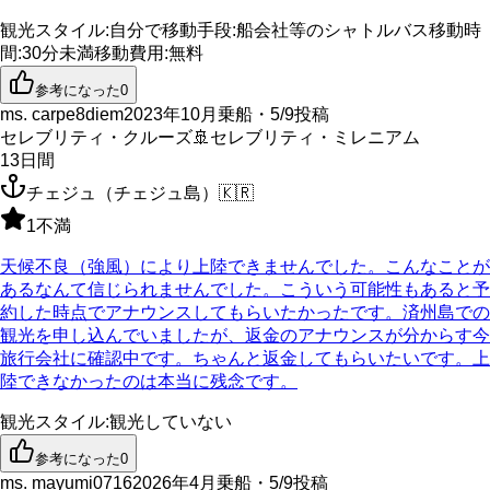
観光スタイル
:
自分で
移動手段
:
船会社等のシャトルバス
移動時
間
:
30分未満
移動費用
:
無料
参考になった
0
ms. carpe8diem
2023年10月乗船・5/9投稿
セレブリティ・クルーズ
🚢
セレブリティ・ミレニアム
13
日間
チェジュ（チェジュ島）
🇰🇷
1
不満
天候不良（強風）により上陸できませんでした。こんなことが
あるなんて信じられませんでした。こういう可能性もあると予
約した時点でアナウンスしてもらいたかったです。済州島での
観光を申し込んでいましたが、返金のアナウンスが分からす今
旅行会社に確認中です。ちゃんと返金してもらいたいです。上
陸できなかったのは本当に残念です。
観光スタイル
:
観光していない
参考になった
0
ms. mayumi0716
2026年4月乗船・5/9投稿