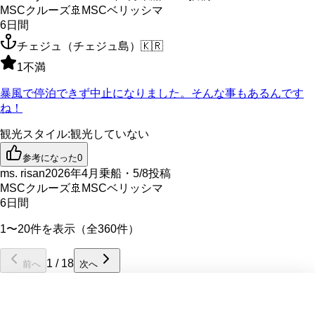
MSCクルーズ
🚢
MSCベリッシマ
6
日間
チェジュ（チェジュ島）
🇰🇷
1
不満
暴風で停泊できず中止になりました。そんな事もあるんです
ね！
観光スタイル
:
観光していない
参考になった
0
ms. risan
2026年4月乗船・5/8投稿
MSCクルーズ
🚢
MSCベリッシマ
6
日間
1〜20件を表示（全360件）
1
/
18
前へ
次へ