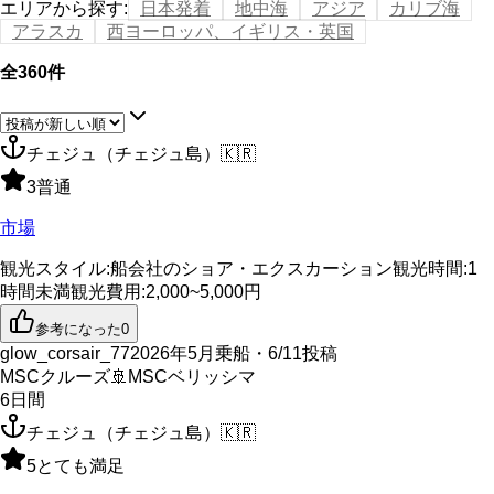
エリアから探す
:
日本発着
地中海
アジア
カリブ海
アラスカ
西ヨーロッパ、イギリス・英国
全360件
チェジュ（チェジュ島）
🇰🇷
3
普通
市場
観光スタイル
:
船会社のショア・エクスカーション
観光時間
:
1
時間未満
観光費用
:
2,000~5,000円
参考になった
0
glow_corsair_77
2026年5月乗船・6/11投稿
MSCクルーズ
🚢
MSCベリッシマ
6
日間
チェジュ（チェジュ島）
🇰🇷
5
とても満足