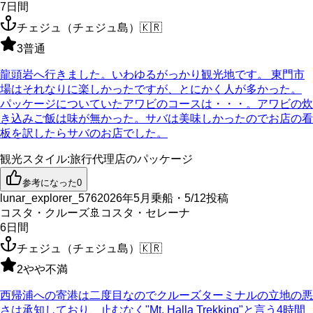
7
日間
チェジュ（チェジュ島）
🇰🇷
3
普通
龍頭岩へ行きました。いわゆるがっかり観光地です。 東門市
場はそれなりに楽しかったですが、とにかく人が多かった。
パッケージについていたアワビのコースは・・・。アワビの炊
き込みご飯は味が無かった。サバは美味しかったのでお店の看
板を訳したらサバのお店でした。
観光スタイル
:
旅行代理店のパッケージ
参考になった
0
lunar_explorer_576
2026年5月乗船・5/12投稿
コスタ・クルーズ
🚢
コスタ・セレーナ
6
日間
チェジュ（チェジュ島）
🇰🇷
2
やや不満
西帰浦への寄港は二度目なのでクルーズターミナルの立地の悪
さは承知しており、止むなく"Mt. Halla Trekking"と言う4時間